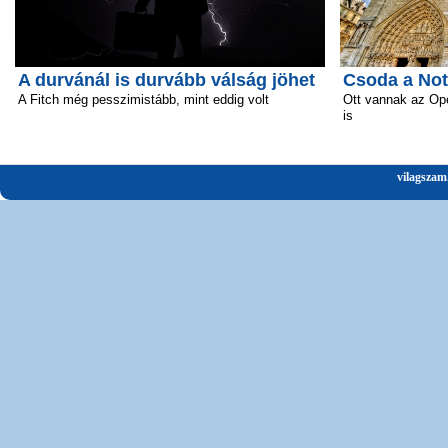
A durvánál is durvább válság jöhet
Csoda a No
A Fitch még pesszimistább, mint eddig volt
Ott vannak az Ope
is
vilagszam