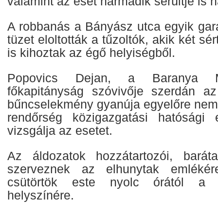
valamint az eset harmadik sérültje is h
A robbanás a Bányász utca egyik gará
tüzet eloltották a tűzoltók, akik két sé
is kihoztak az égő helyiségből.
Popovics Dejan, a Baranya M
főkapitányság szóvivője szerdán az
bűncselekmény gyanúja egyelőre nem m
rendőrség közigazgatási hatósági e
vizsgálja az esetet.
Az áldozatok hozzátartozói, bará
szerveznek az elhunytak emlékére
csütörtök este nyolc órától a s
helyszínére.