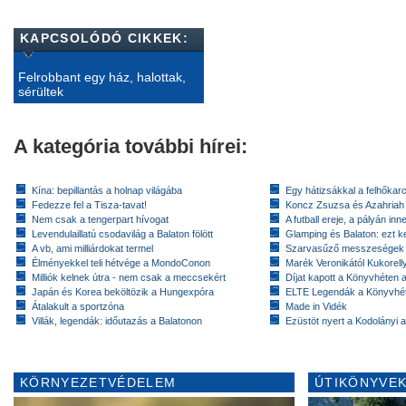
KAPCSOLÓDÓ CIKKEK:
Felrobbant egy ház, halottak,
sérültek
A kategória további hírei:
Kína: bepillantás a holnap világába
Egy hátizsákkal a felhőkarc
Fedezze fel a Tisza-tavat!
Koncz Zsuzsa és Azahriah
Nem csak a tengerpart hívogat
A futball ereje, a pályán inn
Levendulaillatú csodavilág a Balaton fölött
Glamping és Balaton: ezt ke
A vb, ami milliárdokat termel
Szarvasűző messzeségek
Élményekkel teli hétvége a MondoConon
Marék Veronikától Kukorell
Milliók kelnek útra - nem csak a meccsekért
Díjat kapott a Könyvhéten
Japán és Korea beköltözik a Hungexpóra
ELTE Legendák a Könyvhé
Átalakult a sportzóna
Made in Vidék
Villák, legendák: időutazás a Balatonon
Ezüstöt nyert a Kodolányi
KÖRNYEZETVÉDELEM
ÚTIKÖNYVEK