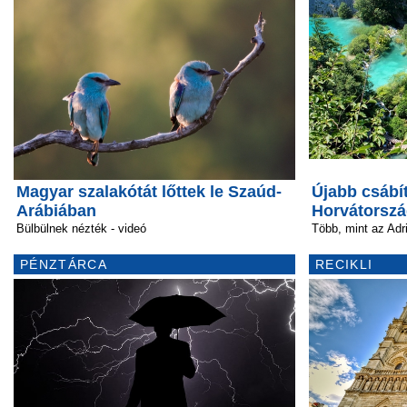
Magyar szalakótát lőttek le Szaúd-
Újabb csábí
Arábiában
Horvátorszá
Bülbülnek nézték - videó
Több, mint az Adr
PÉNZTÁRCA
RECIKLI