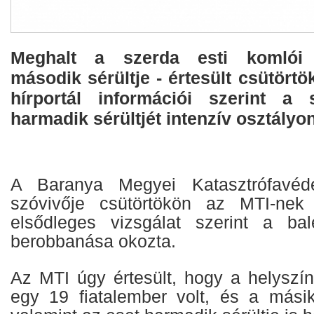
Meghalt a szerda esti komlói 
második sérültje - értesült csütört
hírportál információi szerint a 
harmadik sérültjét intenzív osztályon
A Baranya Megyei Katasztrófavéde
szóvivője csütörtökön az MTI-nek
elsődleges vizsgálat szerint a bal
berobbanása okozta.
Az MTI úgy értesült, hogy a helyszín
egy 19 fiatalember volt, és a másik