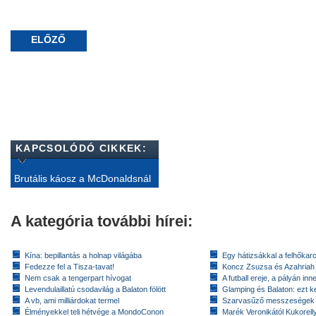
ELŐZŐ
KAPCSOLÓDÓ CIKKEK:
Brutális káosz a McDonaldsnál
A kategória további hírei:
Kína: bepillantás a holnap világába
Egy hátizsákkal a felhőkarc
Fedezze fel a Tisza-tavat!
Koncz Zsuzsa és Azahriah
Nem csak a tengerpart hívogat
A futball ereje, a pályán inn
Levendulaillatú csodavilág a Balaton fölött
Glamping és Balaton: ezt ke
A vb, ami milliárdokat termel
Szarvasűző messzeségek
Élményekkel teli hétvége a MondoConon
Marék Veronikától Kukorell