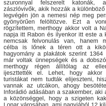
szuronnyal felszerelt katonák,
zászlóvivők, akik hozzák a különböző
legvégén jön a nemesi nép meg pers
gyönyörűen felöltözve. Ezt a vonu
rögzítettem, merthogy akkor volt a 
napja itt Rabon és ilyenkor itt este a
nemcsak felvonulás van, hanem mé
célba is lőnek a téren ott a kikö
hagyomány a plakátok szerint 1364 
már voltak ünnepségek és a dobszó 
merthogy régen állítólag az elle
ijeszttették el. Lehet, hogy akkor
turistákat nem tudták elijeszteni, h
vannak az utcákon, ahogy besötét
Inforádió adásában a szakember, aki 
a közönséggel, hogy a szigeten kak
Lopar városában, ami nagyjából 12 kil