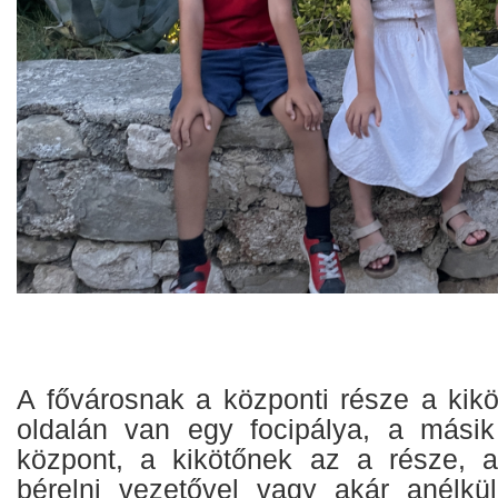
A fővárosnak a központi része a kikö
oldalán van egy focipálya, a másik
központ, a kikötőnek az a része, a
bérelni vezetővel vagy akár anélkü