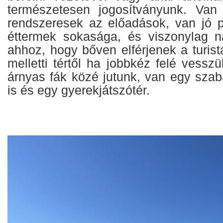
természetesen jogosítványunk. Van 
rendszeresek az előadások, van jó p
éttermek sokasága, és viszonylag n
ahhoz, hogy bőven elférjenek a turist
melletti tértől ha jobbkéz felé vesszü
árnyas fák közé jutunk, van egy szab
is és egy gyerekjátszótér.