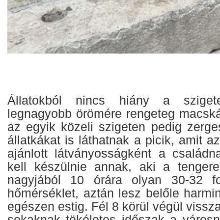
Állatokból nincs hiány a szige
legnagyobb örömére rengeteg macskát 
az egyik közeli szigeten pedig zerge
állatkákat is láthatnak a picik, amit a
ajánlott látványosságként a családn
kell készülnie annak, aki a tengeren
nagyjából 10 órára olyan 30-32 f
hőmérséklet, aztán lesz belőle harminc
egészen estig. Fél 8 körül végül vissz
sokaknak tökéletes időszak a városn