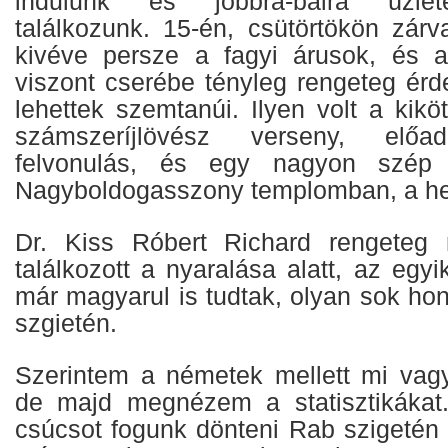
indulunk és jobbra-balra üzlet
találkozunk. 15-én, csütörtökön zárv
kivéve persze a fagyi árusok, és a
viszont cserébe tényleg rengeteg é
lehettek szemtanúi. Ilyen volt a kiköt
számszeríjlövész verseny, előa
felvonulás, és egy nagyon szép
Nagyboldogasszony templomban, a heg
Dr. Kiss Róbert Richard rengeteg m
találkozott a nyaralása alatt, az egyi
már magyarul is tudtak, olyan sok ho
szgietén.
Szerintem a németek mellett mi vag
de majd megnézem a statisztikákat.
csúcsot fogunk dönteni Rab szigetén 