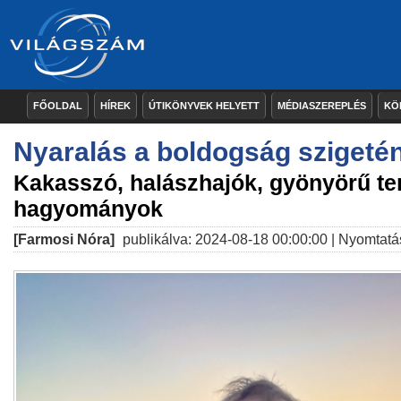
FŐOLDAL
HÍREK
ÚTIKÖNYVEK HELYETT
MÉDIASZEREPLÉS
KÖ
Nyaralás a boldogság szigeté
Kakasszó, halászhajók, gyönyörű te
hagyományok
[Farmosi Nóra]
publikálva: 2024-08-18 00:00:00 |
Nyomtatá