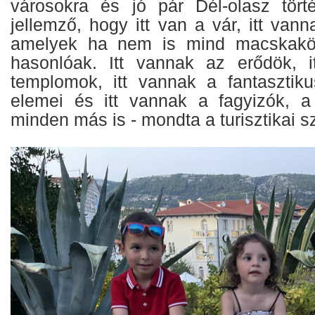
városokra és jó pár Dél-olasz tört
jellemző, hogy itt van a vár, itt van
amelyek ha nem is mind macskakö
hasonlóak. Itt vannak az erődök, i
templomok, itt vannak a fantasztiku
elemei és itt vannak a fagyizók, 
minden más is - mondta a turisztikai s