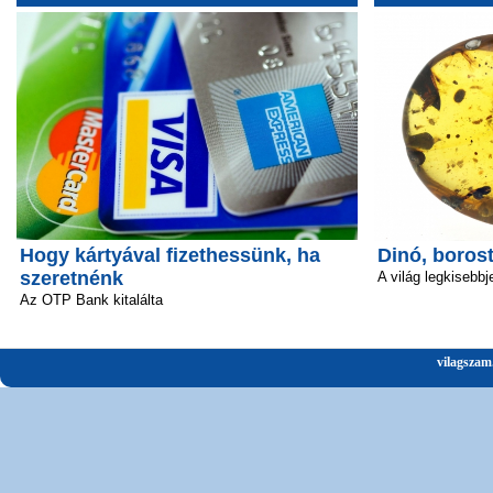
Hogy kártyával fizethessünk, ha
Dinó, boros
szeretnénk
A világ legkisebbj
Az OTP Bank kitalálta
vilagszam