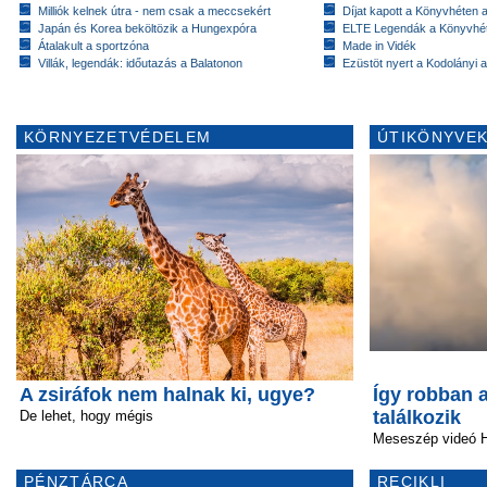
Milliók kelnek útra - nem csak a meccsekért
Díjat kapott a Könyvhéten
Japán és Korea beköltözik a Hungexpóra
ELTE Legendák a Könyvhé
Átalakult a sportzóna
Made in Vidék
Villák, legendák: időutazás a Balatonon
Ezüstöt nyert a Kodolányi
KÖRNYEZETVÉDELEM
ÚTIKÖNYVEK
A zsiráfok nem halnak ki, ugye?
Így robban a
találkozik
De lehet, hogy mégis
Meseszép videó H
PÉNZTÁRCA
RECIKLI