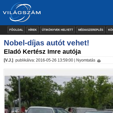
FŐOLDAL
HÍREK
ÚTIKÖNYVEK HELYETT
MÉDIASZEREPLÉS
KÖ
Nobel-díjas autót vehet!
Eladó Kertész Imre autója
[V.J.]
publikálva: 2016-05-26 13:59:00 |
Nyomtatás