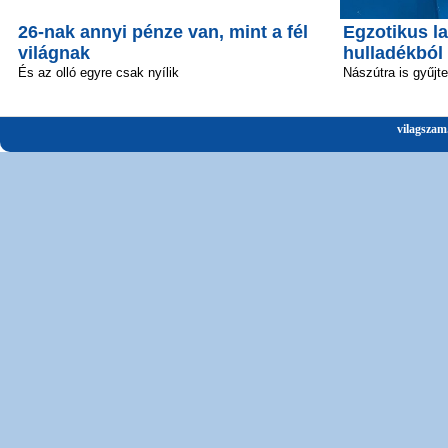
26-nak annyi pénze van, mint a fél
Egzotikus la
világnak
hulladékból
És az olló egyre csak nyílik
Nászútra is gyűjt
vilagszam