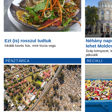
Ezt (is) rosszul tudtuk
Néhány napr
lehet Moldo
Inkább kevés hús, mint tiszta vega
Szép környezet, 
péksütik
PÉNZTÁRCA
RECIKLI