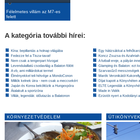
Félelmetes villám az M7-es
felett
A kategória további hírei:
Kína: bepillantás a holnap világába
Egy hátizsákkal a felhőkarc
Fedezze fel a Tisza-tavat!
Koncz Zsuzsa és Azahriah
Nem csak a tengerpart hívogat
A futball ereje, a pályán inn
Levendulaillatú csodavilág a Balaton fölött
Glamping és Balaton: ezt ke
A vb, ami milliárdokat termel
Szarvasűző messzeségek
Élményekkel teli hétvége a MondoConon
Marék Veronikától Kukorell
Milliók kelnek útra - nem csak a meccsekért
Díjat kapott a Könyvhéten
Japán és Korea beköltözik a Hungexpóra
ELTE Legendák a Könyvhé
Átalakult a sportzóna
Made in Vidék
Villák, legendák: időutazás a Balatonon
Ezüstöt nyert a Kodolányi
KÖRNYEZETVÉDELEM
ÚTIKÖNYVEK