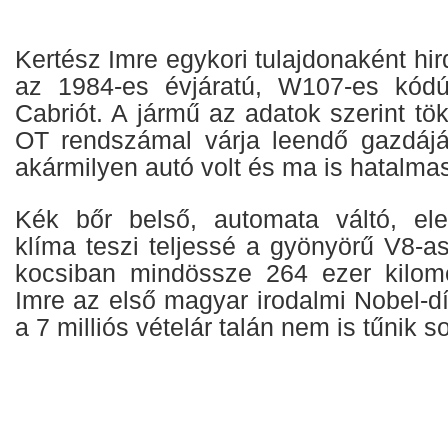
Kertész Imre egykori tulajdonaként hir
az 1984-es évjáratú, W107-es kód
Cabriót. A jármű az adatok szerint tök
OT rendszámal várja leendő gazdáj
akármilyen autó volt és ma is hatalmas
Kék bőr belső, automata váltó, ele
klíma teszi teljessé a gyönyörű V8-a
kocsiban mindössze 264 ezer kilomé
Imre az első magyar irodalmi Nobel-dí
a 7 milliós vételár talán nem is tűnik s