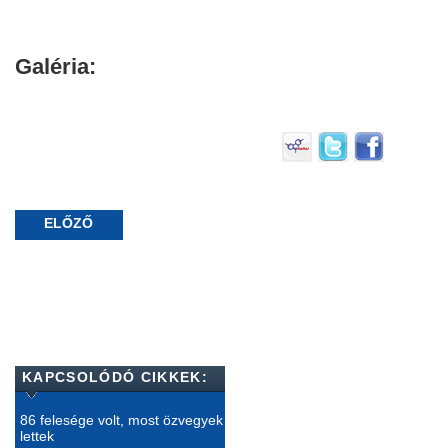
Galéria:
ELŐZŐ
KAPCSOLÓDÓ CIKKEK:
86 felesége volt, most özvegyek
lettek