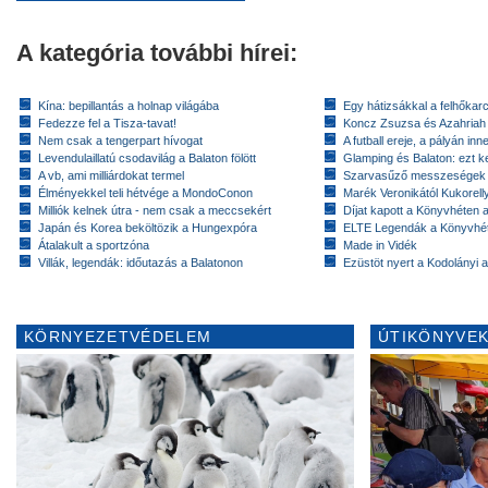
A kategória további hírei:
Kína: bepillantás a holnap világába
Egy hátizsákkal a felhőkarc
Fedezze fel a Tisza-tavat!
Koncz Zsuzsa és Azahriah
Nem csak a tengerpart hívogat
A futball ereje, a pályán inn
Levendulaillatú csodavilág a Balaton fölött
Glamping és Balaton: ezt ke
A vb, ami milliárdokat termel
Szarvasűző messzeségek
Élményekkel teli hétvége a MondoConon
Marék Veronikától Kukorell
Milliók kelnek útra - nem csak a meccsekért
Díjat kapott a Könyvhéten
Japán és Korea beköltözik a Hungexpóra
ELTE Legendák a Könyvhé
Átalakult a sportzóna
Made in Vidék
Villák, legendák: időutazás a Balatonon
Ezüstöt nyert a Kodolányi
KÖRNYEZETVÉDELEM
ÚTIKÖNYVEK