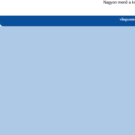
Nagyon menő a kö
vilagszam