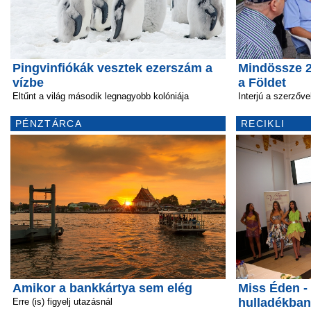
Pingvinfiókák vesztek ezerszám a
Mindössze 2
vízbe
a Földet
Eltűnt a világ második legnagyobb kolóniája
Interjú a szerzőve
PÉNZTÁRCA
RECIKLI
Amikor a bankkártya sem elég
Miss Éden -
hulladékban
Erre (is) figyelj utazásnál