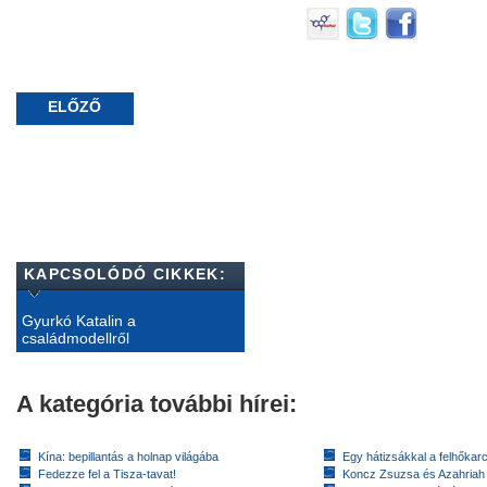
ELŐZŐ
KAPCSOLÓDÓ CIKKEK:
Gyurkó Katalin a
családmodellről
A kategória további hírei:
Kína: bepillantás a holnap világába
Egy hátizsákkal a felhőkarc
Fedezze fel a Tisza-tavat!
Koncz Zsuzsa és Azahriah