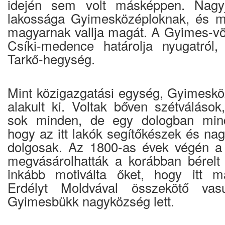
idején sem volt másképpen. Nagy
lakossága Gyimesközéploknak, és 
magyarnak vallja magát. A Gyimes-vö
Csíki-medence határolja nyugatról,
Tarkő-hegység.
Mint közigazgatási egység, Gyimeskö
alakult ki. Voltak bőven szétválások
sok minden, de egy dologban minde
hogy az itt lakók segítőkészek és na
dolgosak. Az 1800-as évek végén a
megvásárolhatták a korábban bérelt
inkább motiválta őket, hogy itt m
Erdélyt Moldvával összekötő vas
Gyimesbükk nagyközség lett.