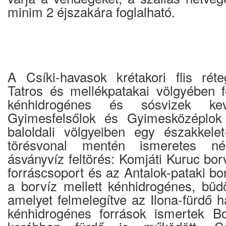
minim 2 éjszakára foglalható.
A Csíki-havasok krétakori flis rét
Tatros és mellékpatakai völgyében f
kénhidrogénes és sósvizek kev
Gyimesfelsőlok és Gyimesközéplok 
baloldali völgyeiben egy északkelet
törésvonal mentén ismeretes né
ásványvíz feltörés: Komjáti Kuruc borv
forráscsoport és az Antalok-pataki bo
a borvíz mellett kénhidrogénes, büdö
amelyet felmelegítve az Ilona-fürdő 
kénhidrogénes források ismertek Bo