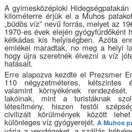
A gyimesközéploki Hidegségpatakán f
kilométerre érjük el a Muhos patakot.
„büdös víz” nevű forrás, melyet az 1
1970-es évek elején gyógyfürdőként h
kétkádas kis helyiségben. Azóta e
emlékei maradtak, no meg a helyi l
hogy újra szeretnék élvezni a víz jó
hatásait.
Erre alapozva kezdte el Prezsmer Emi
110 négyzetméteres, kétszintes ép
valamint környékének rendezésé
lakóinak, mint a turistáknak szol
létesítmény, hiszen festői szépsé
civilizált körülmények között lehe
különleges víz gyógyerejét.
A Muhos p
várja a vendégeket, a szállás hétvé