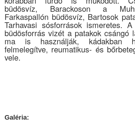
korábban fürdő is működött. Cs
büdösvíz, Barackoson a Muho
Farkaspallón büdösvíz, Bartosok pat
Tarhavasi sósforrások ismeretes. A
büdösforrás vizét a patakok csángó l
ma is használják, kádakban haz
felmelegítve, reumatikus- és bőrbete
vele.
Galéria: