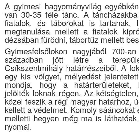
A gyimesi hagyományvilág egyébkén
van 30-35 féle tánc. A táncházakb
fiatalok, és táborokat is tartanak. 
megtanulása mellett a fiatalok kipró
dézsában fürödni, tábortűz mellett bes
Gyimesfelsőlokon nagyjából 700-an
században jött létre a terepü
Csíkszentmihály határrészeiből. A lok 
egy kis völgyet, mélyedést jelentetett
mondja, hogy a határterületeket, h
jelölték loknak régen. Az kétségtelen
közel feszik a régi magyar határhoz, ú
kellett a védelmet. Komoly sááncokat é
melletti hegyen még ma is láthatóak
nyomai.