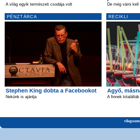
A világ egyik természeti csodája volt
De még várni kell 
PÉNZTÁRCA
RECIKLI
Stephen King dobta a Facebookot
Agyő, másn
Nekünk is ajánlja
A finnek kitalálták
vilagszam