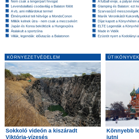
Nem csak a tengerpart hívogat
A futball ereje, a pályán inn
Levendulaillatú csodavilág a Balaton fölött
Glamping és Balaton: ezt ke
A vb, ami milliárdokat termel
Szarvasűző messzeségek
Élményekkel teli hétvége a MondoConon
Marék Veronikától Kukorell
Milliók kelnek útra - nem csak a meccsekért
Díjat kapott a Könyvhéten
Japán és Korea beköltözik a Hungexpóra
ELTE Legendák a Könyvhé
Átalakult a sportzóna
Made in Vidék
Villák, legendák: időutazás a Balatonon
Ezüstöt nyert a Kodolányi
KÖRNYEZETVÉDELEM
ÚTIKÖNYVEK
Sokkoló videón a kiszáradt
Könnyebb le
Viktória-vízesés
jutni