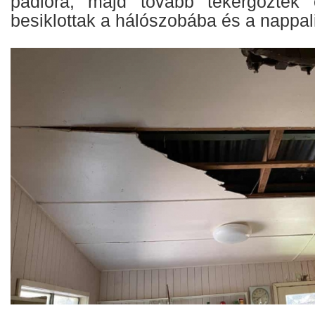
padlóra, majd tovább tekergőztek
besiklottak a hálószobába és a nappal