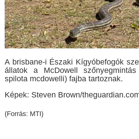
A brisbane-i Északi Kígyóbefogók sze
állatok a McDowell szőnyegmintás 
spilota mcdowelli) fajba tartoznak.
Képek: Steven Brown/theguardian.co
(Forrás: MTI)