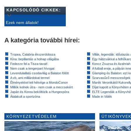
KAPCSOLÓDÓ CIKKEK:
Ezek nem állatok!
A kategória további hírei:
Tropea, Calabria ékszerdoboza
Villák, legendák: időutazás
Kína: bepillantás a holnap világába
Egy hátizsákkal a felhőkarc
Fedezze fel a Tisza-tavat!
Koncz Zsuzsa és Azahriah
Nem csak a tengerpart hívogat
A futball ereje, a pályán inn
Levendulaillatú csodavilág a Balaton fölött
Glamping és Balaton: ezt ke
A vb, ami milliárdokat termel
Szarvasűző messzeségek
Élményekkel teli hétvége a MondoConon
Marék Veronikától Kukorell
Milliók kelnek útra - nem csak a meccsekért
Díjat kapott a Könyvhéten
Japán és Korea beköltözik a Hungexpóra
ELTE Legendák a Könyvhé
Átalakult a sportzóna
Made in Vidék
KÖRNYEZETVÉDELEM
ÚTIKÖNYVEK