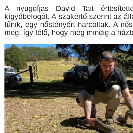
A nyugdíjas David Tait értesítet
kígyóbefogót. A szakértő szerint az ál
tűnik, egy nőstényért harcoltak. A nős
meg, így félő, hogy még mindig a házb