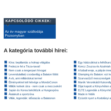
KAPCSOLÓDÓ CIKKEK:
Az év magyar szállodája
Pozsonyban
A kategória további hírei:
Kína: bepillantás a holnap világába
Egy hátizsákkal a felhőkarc
Fedezze fel a Tisza-tavat!
Koncz Zsuzsa és Azahriah
Nem csak a tengerpart hívogat
A futball ereje, a pályán inn
Levendulaillatú csodavilág a Balaton fölött
Glamping és Balaton: ezt ke
A vb, ami milliárdokat termel
Szarvasűző messzeségek
Élményekkel teli hétvége a MondoConon
Marék Veronikától Kukorell
Milliók kelnek útra - nem csak a meccsekért
Díjat kapott a Könyvhéten
Japán és Korea beköltözik a Hungexpóra
ELTE Legendák a Könyvhé
Átalakult a sportzóna
Made in Vidék
Villák, legendák: időutazás a Balatonon
Ezüstöt nyert a Kodolányi