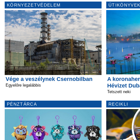
KÖRNYEZETVÉDELEM
ÚTIKÖNYVEK
Vége a veszélynek Csernobilban
A koronahe
Hévizet Dub
Egyelőre legalábbis
Tetszett neki
PÉNZTÁRCA
RECIKLI