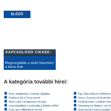
ELŐZŐ
KAPCSOLÓDÓ CIKKEK:
Megrongálták a síelő ősembert
a béna tinik
A kategória további hírei:
Kína: bepillantás a holnap világába
Egy hátizsákkal a felhőkarc
Fedezze fel a Tisza-tavat!
Koncz Zsuzsa és Azahriah
Nem csak a tengerpart hívogat
A futball ereje, a pályán inn
Levendulaillatú csodavilág a Balaton fölött
Glamping és Balaton: ezt ke
A vb, ami milliárdokat termel
Szarvasűző messzeségek