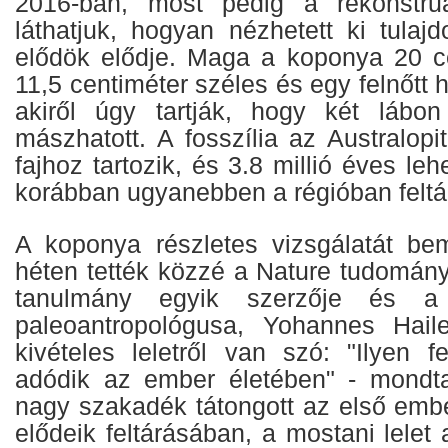
2016-ban, most pedig a rekonstru
láthatjuk, hogyan nézhetett ki tulaj
elődök elődje. Maga a koponya 20 c
11,5 centiméter széles és egy felnőtt 
akiről úgy tartják, hogy két lábon
mászhatott. A fosszília az Australop
fajhoz tartozik, és 3.8 millió éves leh
korábban ugyanebben a régióban feltár
A koponya részletes vizsgálatát bem
héten tették közzé a Nature tudomány
tanulmány egyik szerzője és a 
paleoantropológusa, Yohannes Haile
kivételes leletről van szó: "Ilyen f
adódik az ember életében" - mondta
nagy szakadék tátongott az első embe
elődeik feltárásában, a mostani lele