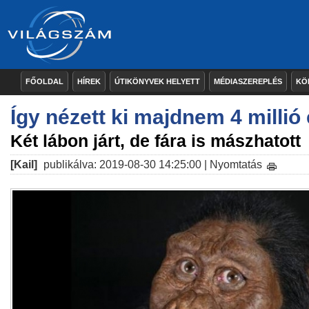
FŐOLDAL
HÍREK
ÚTIKÖNYVEK HELYETT
MÉDIASZEREPLÉS
KÖ
Így nézett ki majdnem 4 milli
Két lábon járt, de fára is mászhatott
[Kail]
publikálva: 2019-08-30 14:25:00 |
Nyomtatás