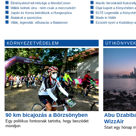
Élményekkel teli hétvége a MondoConon
Marék Veronikától Kukorell
Milliók kelnek útra - nem csak a meccsekért
Díjat kapott a Könyvhéten
Japán és Korea beköltözik a Hungexpóra
ELTE Legendák a Könyvhé
Átalakult a sportzóna
Made in Vidék
Villák, legendák: időutazás a Balatonon
Ezüstöt nyert a Kodolányi
KÖRNYEZETVÉDELEM
ÚTIKÖNYVEK
90 km bicajozás a Börzsönyben
Abu Dzabiba 
WizzAir
Egy politikus fontosnak tartotta, hogy beszédet
mondjon
Start egy hónap 