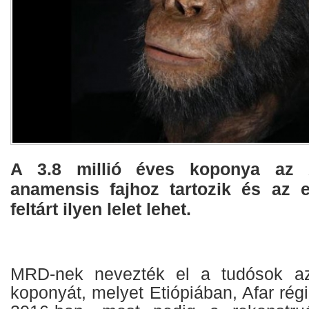
A 3.8 millió éves koponya az A
anamensis fajhoz tartozik és az e
feltárt ilyen lelet lehet.
MRD-nek nevezték el a tudósok azt
koponyát, melyet Etiópiában, Afar rég