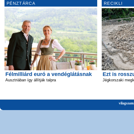
PÉNZTÁRCA
RECIKLI
Félmilliárd euró a vendéglátásnak
Ezt is rossz
Ausztriában így állítják talpra
Jégkorszaki megl
vilagszam