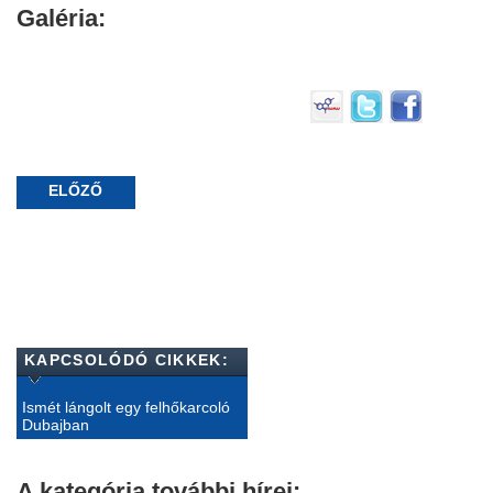
Galéria:
ELŐZŐ
KAPCSOLÓDÓ CIKKEK:
Ismét lángolt egy felhőkarcoló
Dubajban
A kategória további hírei: