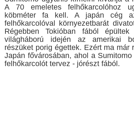
A 70 emeletes felhőkarcolóhoz u
köbméter fa kell. A japán cég az
felhőkarcolóval környezetbarát divato
Régebben Tokióban fából épülte
világháború idején az amerikai 
részüket porig égettek. Ezért ma már r
Japán fővárosában, ahol a Sumitomo
felhőkarcolót tervez - jórészt fából.