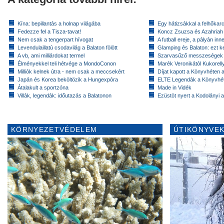
Kína: bepillantás a holnap világába
Egy hátizsákkal a felhőkarc
Fedezze fel a Tisza-tavat!
Koncz Zsuzsa és Azahriah
Nem csak a tengerpart hívogat
A futball ereje, a pályán inn
Levendulaillatú csodavilág a Balaton fölött
Glamping és Balaton: ezt ke
A vb, ami milliárdokat termel
Szarvasűző messzeségek
Élményekkel teli hétvége a MondoConon
Marék Veronikától Kukorell
Milliók kelnek útra - nem csak a meccsekért
Díjat kapott a Könyvhéten
Japán és Korea beköltözik a Hungexpóra
ELTE Legendák a Könyvhé
Átalakult a sportzóna
Made in Vidék
Villák, legendák: időutazás a Balatonon
Ezüstöt nyert a Kodolányi
KÖRNYEZETVÉDELEM
ÚTIKÖNYVEK