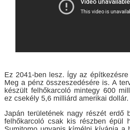
Ez 2041-ben lesz. Így az építkezésre
Meg a pénz összeszedésére is. A terv
készült felhőkarcoló mintegy 600 mill
ez csekély 5,6 milliárd amerikai dollár.
Japán területének nagy részét erdő bo
felhőkarcoló csak kis részben épül 
Sumitomo ugyanis kímélni kívánja a h