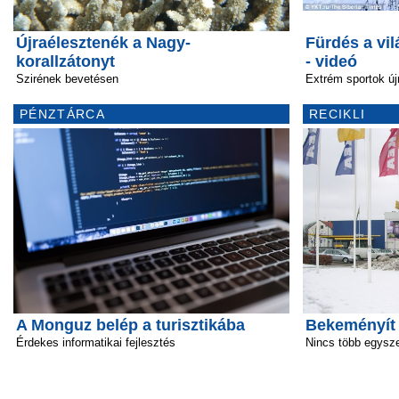
Újraélesztenék a Nagy-
Fürdés a vi
korallzátonyt
- videó
Szirének bevetésen
Extrém sportok új
PÉNZTÁRCA
RECIKLI
A Monguz belép a turisztikába
Bekeményít
Érdekes informatikai fejlesztés
Nincs több egysz