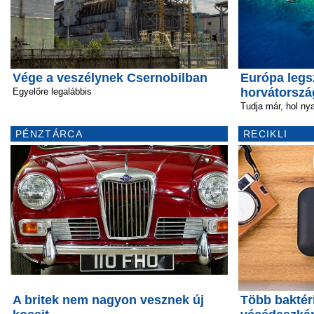
Vége a veszélynek Csernobilban
Európa legs
horvátorszá
Egyelőre legalábbis
Tudja már, hol nya
PÉNZTÁRCA
RECIKLI
A britek nem nagyon vesznek új
Több baktéri