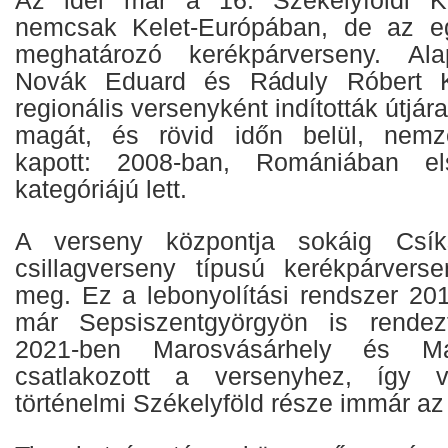
nemcsak Kelet-Európában, de az e
meghatározó kerékpárverseny. Alapí
Novák Eduard és Ráduly Róbert 
regionális versenyként indították útjár
magát, és rövid időn belül, nemze
kapott: 2008-ban, Romániában e
kategóriájú lett.
A verseny központja sokáig Csík
csillagverseny típusú kerékpárvers
meg. Ez a lebonyolítási rendszer 2016
már Sepsiszentgyörgyön is rendez
2021-ben Marosvásárhely és 
csatlakozott a versenyhez, így v
történelmi Székelyföld része immár a