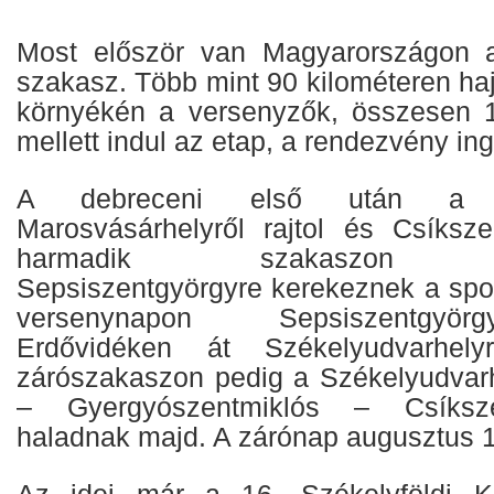
Most először van Magyarországon a
szakasz. Több mint 90 kilométeren ha
környékén a versenyzők, összesen 1
mellett indul az etap, a rendezvény in
A debreceni első után a 
Marosvásárhelyről rajtol és Csíksz
harmadik szakaszon Csí
Sepsiszentgyörgyre kerekeznek a spor
versenynapon Sepsiszentgyör
Erdővidéken át Székelyudvarhel
zárószakaszon pedig a Székelyudvarh
– Gyergyószentmiklós – Csíksze
haladnak majd. A zárónap augusztus 1
Az idei már a 16. Székelyföldi K