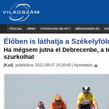
FŐOLDAL
HÍREK
ÚTIKÖNYVEK HELYETT
MÉDIASZEREPLÉS
KÖ
Élőben is láthatja a Székelyfö
Ha mégsem jutna el Debrecenbe, a té
szurkolhat
[Kail]
publikálva: 2022-08-07 15:20:00 |
Nyomtatás