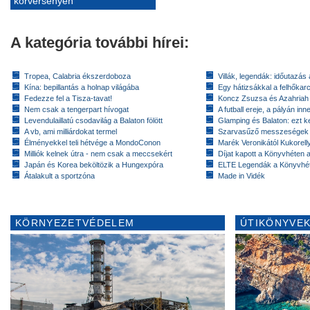
körversenyen
A kategória további hírei:
Tropea, Calabria ékszerdoboza
Villák, legendák: időutazás
Kína: bepillantás a holnap világába
Egy hátizsákkal a felhőkarc
Fedezze fel a Tisza-tavat!
Koncz Zsuzsa és Azahriah
Nem csak a tengerpart hívogat
A futball ereje, a pályán inn
Levendulaillatú csodavilág a Balaton fölött
Glamping és Balaton: ezt ke
A vb, ami milliárdokat termel
Szarvasűző messzeségek
Élményekkel teli hétvége a MondoConon
Marék Veronikától Kukorell
Milliók kelnek útra - nem csak a meccsekért
Díjat kapott a Könyvhéten
Japán és Korea beköltözik a Hungexpóra
ELTE Legendák a Könyvhé
Átalakult a sportzóna
Made in Vidék
KÖRNYEZETVÉDELEM
ÚTIKÖNYVEK