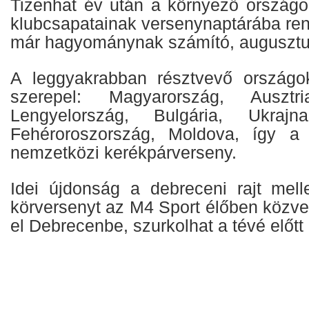
Tizenhat év után a környező országok
klubcsapatainak versenynaptárába ren
már hagyománynak számító, augusztus
A leggyakrabban résztvevő országok
szerepel: Magyarország, Ausztri
Lengyelország, Bulgária, Ukrajna
Fehéroroszország, Moldova, így a 
nemzetközi kerékpárverseny.
Idei újdonság a debreceni rajt mell
körversenyt az M4 Sport élőben közvetí
el Debrecenbe, szurkolhat a tévé előtt 