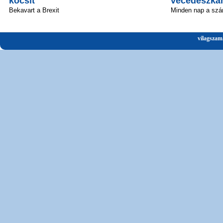
kocsit
vécédeszká
Bekavart a Brexit
Minden nap a szá
vilagszam