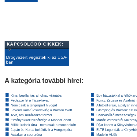
KAPCSOLÓDÓ CIKKEK:
Drogvezért végeztek ki az USA-
ban
A kategória további hírei:
Kína: bepillantás a holnap világába
Egy hátizsákkal a felhőkarc
Fedezze fel a Tisza-tavat!
Koncz Zsuzsa és Azahriah
Nem csak a tengerpart hívogat
A futball ereje, a pályán inn
Levendulaillatú csodavilág a Balaton fölött
Glamping és Balaton: ezt ke
A vb, ami milliárdokat termel
Szarvasűző messzeségek
Élményekkel teli hétvége a MondoConon
Marék Veronikától Kukorell
Milliók kelnek útra - nem csak a meccsekért
Díjat kapott a Könyvhéten
Japán és Korea beköltözik a Hungexpóra
ELTE Legendák a Könyvhé
Átalakult a sportzóna
Made in Vidék