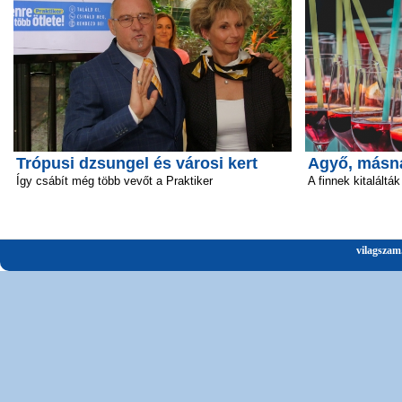
Trópusi dzsungel és városi kert
Agyő, másn
Így csábít még több vevőt a Praktiker
A finnek kitalálták
vilagszam