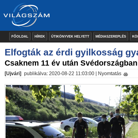
FŐOLDAL
HÍREK
ÚTIKÖNYVEK HELYETT
MÉDIASZEREPLÉS
KÖ
Elfogták az érdi gyilkosság gy
Csaknem 11 év után Svédországban 
[Ujvári]
publikálva: 2020-08-22 11:03:00 |
Nyomtatás