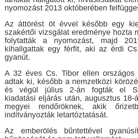
nyomozást 2013 októberében felfügges
Az áttörést öt évvel később egy kie
szakértői vizsgálat eredménye hozta 
folytatták a nyomozást, majd 20
kihallgattak egy férfit, aki az érdi Cs
gyanút.
A 32 éves Cs. Tibor ellen országos 
adtak ki, később a nemzetközi körözés
és végül július 2-án fogták el S
kiadatási eljárás után, augusztus 18-
megyei rendőröknek, akik őrizet
indítványozták letartóztatását.
Az emberölés bűntettével gyanúsíto