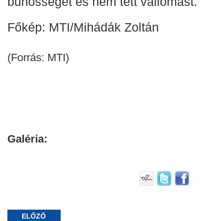
bűnösségét és nem tett vallomást.
Főkép: MTI/Mihádák Zoltán
(Forrás: MTI)
Galéria:
ELŐZŐ