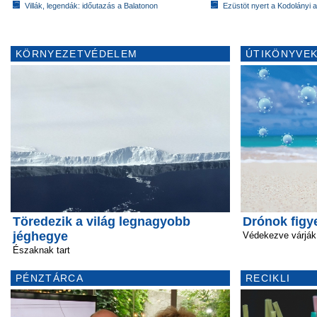
Villák, legendák: időutazás a Balatonon
Ezüstöt nyert a Kodolányi
KÖRNYEZETVÉDELEM
ÚTIKÖNYVEK
Töredezik a világ legnagyobb
Drónok figy
jéghegye
Védekezve várják 
Északnak tart
PÉNZTÁRCA
RECIKLI