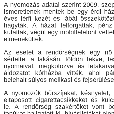
A nyomozás adatai szerint 2009. szep
ismeretlenek mentek be egy érdi há
éves férfi kezét és lábát összekötö
hagyták. A házat felforgatták, pén
kutattak, végül egy mobiltelefont vet
elmenekültek.
Az esetet a rendőrségnek egy nő j
sértettet a lakásán, földön fekve, t
nyomaival, megkötözve és letakarva
áldozatot kórházba vitték, ahol p
belehalt súlyos mellkasi és fejsérülése
A nyomozók bőrszíjakat, késnyelet, 
eltaposott cigarettacsikkeket és kul
le. A rendőrség szakértőket vont 
tanúkat hallgatott ki, híváslistákat el