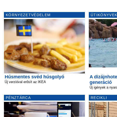
KÖRNYEZETVÉDELEM
ÚTIKÖNYVEK
Húsmentes svéd húsgolyó
A dizájnhote
generáció
Új verzióval erősít az IKEA
Új igények a nyar
PÉNZTÁRCA
RECIKLI