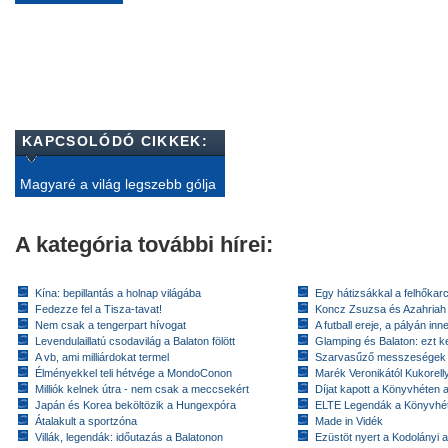
KAPCSOLÓDÓ CIKKEK:
Magyaré a világ legszebb gólja
A kategória további hírei:
Kína: bepillantás a holnap világába
Egy hátizsákkal a felhőkarc
Fedezze fel a Tisza-tavat!
Koncz Zsuzsa és Azahriah
Nem csak a tengerpart hívogat
A futball ereje, a pályán inn
Levendulaillatú csodavilág a Balaton fölött
Glamping és Balaton: ezt ke
A vb, ami milliárdokat termel
Szarvasűző messzeségek
Élményekkel teli hétvége a MondoConon
Marék Veronikától Kukorell
Milliók kelnek útra - nem csak a meccsekért
Díjat kapott a Könyvhéten
Japán és Korea beköltözik a Hungexpóra
ELTE Legendák a Könyvhé
Átalakult a sportzóna
Made in Vidék
Villák, legendák: időutazás a Balatonon
Ezüstöt nyert a Kodolányi