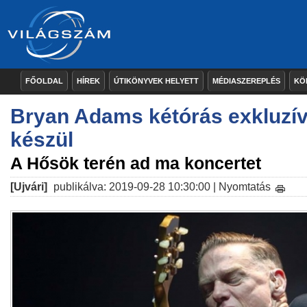
FŐOLDAL
HÍREK
ÚTIKÖNYVEK HELYETT
MÉDIASZEREPLÉS
KÖ
Bryan Adams kétórás exkluzív
készül
A Hősök terén ad ma koncertet
[Ujvári]
publikálva: 2019-09-28 10:30:00 |
Nyomtatás