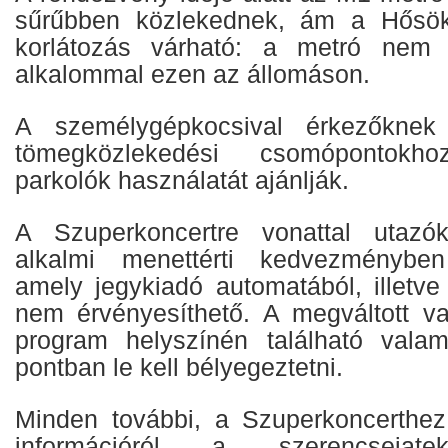
sűrűbben közlekednek, ám a Hősök
korlátozás várható: a metró nem
alkalommal ezen az állomáson.
A személygépkocsival érkezőkne
tömegközlekedési csomópontok
parkolók használatát ajánlják.
A Szuperkoncertre vonattal utazó
alkalmi menettérti kedvezményben
amely jegykiadó automatából, illetve
nem érvényesíthető. A megváltott vas
program helyszínén található valam
pontban le kell bélyegeztetni.
Minden további, a Szuperkoncerthez
információról a szerencsejatek.h