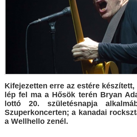
Kifejezetten erre az estére készített
lép fel ma a Hősök terén Bryan A
lottó 20. születésnapja alkalmáb
Szuperkoncerten; a kanadai rocksztá
a Wellhello zenél.