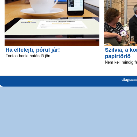
Ha elfelejti, pórul jár!
Szilvia, a 
papírtörlő
Fontos banki határidő jön
Nem kell mindig fe
vilagszam