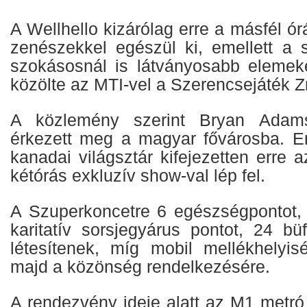
A Wellhello kizárólag erre a másfél ór
zenészekkel egészül ki, emellett a 
szokásosnál is látványosabb elemeke
közölte az MTI-vel a Szerencsejáték Zr
A közlemény szerint Bryan Adam
érkezett meg a magyar fővárosba. E
kanadai világsztár kifejezetten erre a
kétórás exkluzív show-val lép fel.
A Szuperkoncetre 6 egészségpontot, 4
karitatív sorsjegyárus pontot, 24 büf
létesítenek, míg mobil mellékhelyis
majd a közönség rendelkezésére.
A rendezvény ideje alatt az M1 metró