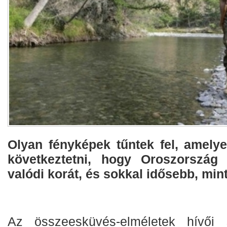
Olyan fényképek tűntek fel, amely
következtetni, hogy Oroszország e
valódi korát, és sokkal idősebb, min
Az összeesküvés-elméletek hívői s