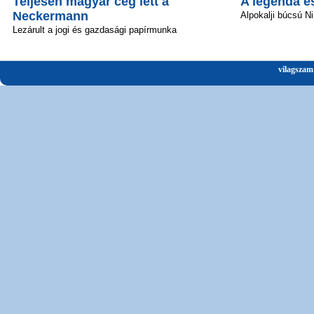
Teljesen magyar cég lett a
A legenda é
Neckermann
Alpokalji búcsú Ni
Lezárult a jogi és gazdasági papírmunka
vilagszam