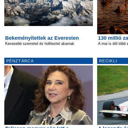
Bekeményítettek az Everesten
130 millió 
Kevesebb szemetet és holttestet akarnak
A mai is élő több 
PÉNZTÁRCA
RECIKLI