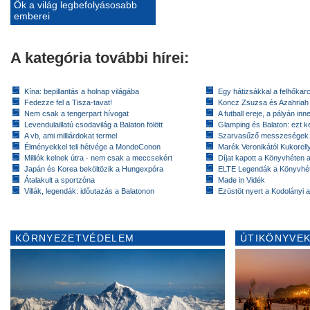
Ők a világ legbefolyásosabb
emberei
A kategória további hírei:
Kína: bepillantás a holnap világába
Egy hátizsákkal a felhőkarc
Fedezze fel a Tisza-tavat!
Koncz Zsuzsa és Azahriah
Nem csak a tengerpart hívogat
A futball ereje, a pályán inn
Levendulaillatú csodavilág a Balaton fölött
Glamping és Balaton: ezt ke
A vb, ami milliárdokat termel
Szarvasűző messzeségek
Élményekkel teli hétvége a MondoConon
Marék Veronikától Kukorell
Milliók kelnek útra - nem csak a meccsekért
Díjat kapott a Könyvhéten
Japán és Korea beköltözik a Hungexpóra
ELTE Legendák a Könyvhé
Átalakult a sportzóna
Made in Vidék
Villák, legendák: időutazás a Balatonon
Ezüstöt nyert a Kodolányi
KÖRNYEZETVÉDELEM
ÚTIKÖNYVEK