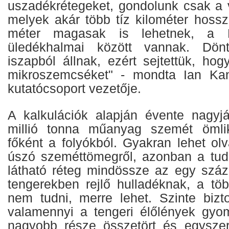
uszadékrétegeket, gondolunk csak a v
melyek akár több tíz kilométer hoss
méter magasak is lehetnek, a F
üledékhalmai között vannak. Dön
iszapból állnak, ezért sejtettük, ho
mikroszemcséket" - mondta Ian Ka
kutatócsoport vezetője.
A kalkulációk alapján évente nagyjá
millió tonna műanyag szemét ömli
főként a folyókból. Gyakran lehet ol
úszó szeméttömegről, azonban a tud
látható réteg mindössze az egy száza
tengerekben rejlő hulladéknak, a töb
nem tudni, merre lehet. Szinte bizt
valamennyi a tengeri élőlények gyom
nagyobb része összetört és egyszer