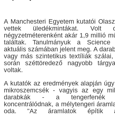
A Manchesteri Egyetem kutatói Olas
vettek üledékmintákat. Volt 
négyzetméterenként akár 1,9 millió m
találtak. Tanulmányuk a Science
aktuális számában jelent meg. A darab
vagy más szintetikus textíliák szálai
során széttöredező nagyobb tárgy
voltak.
A kutatók az eredmények alapján úgy
mikroszemcsék - vagyis az egy mill
darabkák - a tengerfenék 
koncentrálódnak, a mélytengeri áramlat
oda. "Az áramlatok építik a