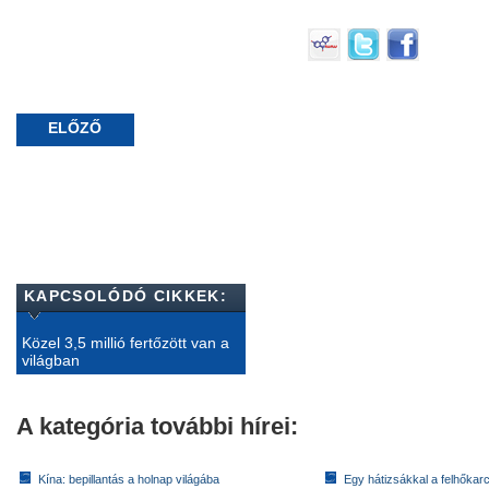
ELŐZŐ
KAPCSOLÓDÓ CIKKEK:
Közel 3,5 millió fertőzött van a
világban
A kategória további hírei:
Kína: bepillantás a holnap világába
Egy hátizsákkal a felhőkarc