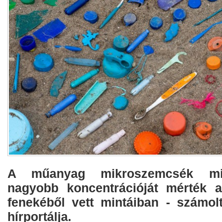
A műanyag mikroszemcsék min
nagyobb koncentrációját mérték a
fenekéből vett mintáiban - számo
hírportálja.