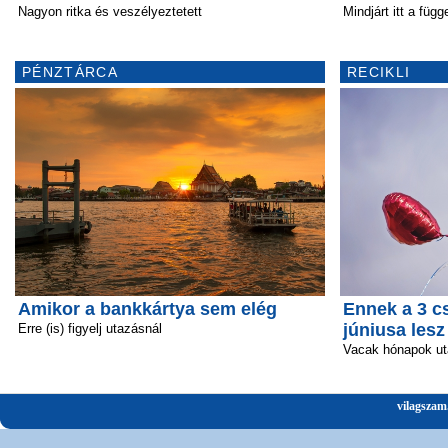
Nagyon ritka és veszélyeztetett
Mindjárt itt a függ
PÉNZTÁRCA
RECIKLI
Amikor a bankkártya sem elég
Ennek a 3 c
júniusa lesz
Erre (is) figyelj utazásnál
Vacak hónapok ut
vilagszam