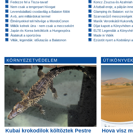
Fedezze fel a Tisza-tavat!
Koncz Zsuzsa és Azahriah
Nem csak a tengerpart hívogat
A futball ereje, a pályán inn
Levendulaillatú csodavilág a Balaton fölött
Glamping és Balaton: ezt ke
A vb, ami milliárdokat termel
Szarvasűző messzeségek
Élményekkel teli hétvége a MondoConon
Marék Veronikától Kukorell
Milliók kelnek útra - nem csak a meccsekért
Díjat kapott a Könyvhéten
Japán és Korea beköltözik a Hungexpóra
ELTE Legendák a Könyvhé
Átalakult a sportzóna
Made in Vidék
Villák, legendák: időutazás a Balatonon
Ezüstöt nyert a Kodolányi
KÖRNYEZETVÉDELEM
ÚTIKÖNYVEK
Kubai krokodilok költöztek Pestre
Hova visz m