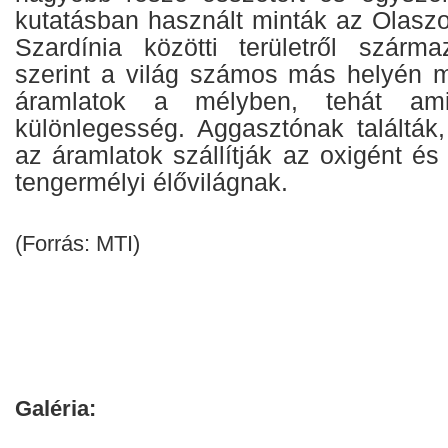
kutatásban használt minták az Olaszo
Szardínia közötti területről szárm
szerint a világ számos más helyén 
áramlatok a mélyben, tehát ami
különlegesség. Aggasztónak találtá
az áramlatok szállítják az oxigént é
tengermélyi élővilágnak.
(Forrás: MTI)
Galéria: