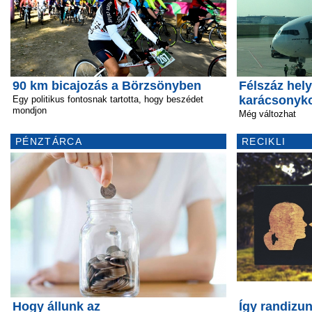
90 km bicajozás a Börzsönyben
Félszáz hel
karácsonyk
Egy politikus fontosnak tartotta, hogy beszédet
mondjon
Még változhat
PÉNZTÁRCA
RECIKLI
Hogy állunk az
Így randizun