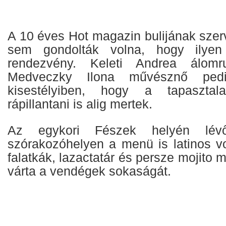
A 10 éves Hot magazin bulijának szer
sem gondolták volna, hogy ilyen
rendezvény. Keleti Andrea álomru
Medveczky Ilona művésznő pedi
kisestélyiben, hogy a tapasztala
rápillantani is alig mertek.
Az egykori Fészek helyén lévő
szórakozóhelyen a menü is latinos vo
falatkák, lazactatár és persze mojito 
várta a vendégek sokaságát.