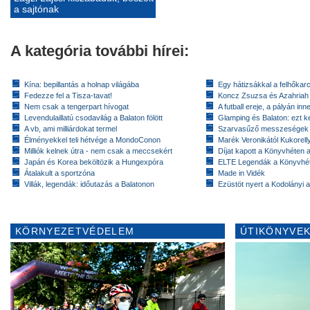
a sajtónak
A kategória további hírei:
Kína: bepillantás a holnap világába
Egy hátizsákkal a felhőkarc
Fedezze fel a Tisza-tavat!
Koncz Zsuzsa és Azahriah
Nem csak a tengerpart hívogat
A futball ereje, a pályán inn
Levendulaillatú csodavilág a Balaton fölött
Glamping és Balaton: ezt ke
A vb, ami milliárdokat termel
Szarvasűző messzeségek
Élményekkel teli hétvége a MondoConon
Marék Veronikától Kukorell
Milliók kelnek útra - nem csak a meccsekért
Díjat kapott a Könyvhéten
Japán és Korea beköltözik a Hungexpóra
ELTE Legendák a Könyvhé
Átalakult a sportzóna
Made in Vidék
Villák, legendák: időutazás a Balatonon
Ezüstöt nyert a Kodolányi
KÖRNYEZETVÉDELEM
ÚTIKÖNYVEK