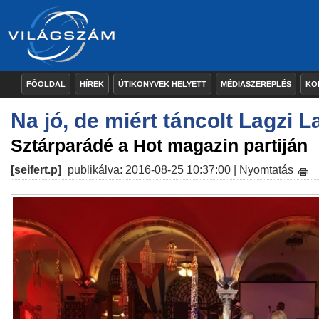
FŐOLDAL
HÍREK
ÚTIKÖNYVEK HELYETT
MÉDIASZEREPLÉS
KÖ
Na jó, de miért táncolt Lagzi L
Sztárparádé a Hot magazin partiján
[seifert.p]
publikálva: 2016-08-25 10:37:00 |
Nyomtatás