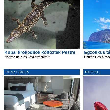
Kubai krokodilok költöztek Pestre
Egzotikus tá
Nagyon ritka és veszélyeztetett
Churchill és a ma
PÉNZTÁRCA
RECIKLI