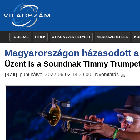
FŐOLDAL
HÍREK
ÚTIKÖNYVEK HELYETT
MÉDIASZEREPLÉS
KÖ
Magyarországon házasodott a 
Üzent is a Soundnak Timmy Trumpe
[Kail]
publikálva: 2022-06-02 14:33:00 |
Nyomtatás