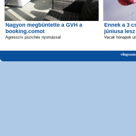
Nagyon megbüntette a GVH a
Ennek a 3 c
booking.comot
júniusa lesz
Agresszív pszichés nyomással
Vacak hónapok ut
vilagszam