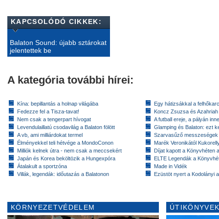
KAPCSOLÓDÓ CIKKEK:
Balaton Sound: újabb sztárokat
jelentettek be
A kategória további hírei:
Kína: bepillantás a holnap világába
Egy hátizsákkal a felhőkarc
Fedezze fel a Tisza-tavat!
Koncz Zsuzsa és Azahriah
Nem csak a tengerpart hívogat
A futball ereje, a pályán inn
Levendulaillatú csodavilág a Balaton fölött
Glamping és Balaton: ezt ke
A vb, ami milliárdokat termel
Szarvasűző messzeségek
Élményekkel teli hétvége a MondoConon
Marék Veronikától Kukorell
Milliók kelnek útra - nem csak a meccsekért
Díjat kapott a Könyvhéten
Japán és Korea beköltözik a Hungexpóra
ELTE Legendák a Könyvhé
Átalakult a sportzóna
Made in Vidék
Villák, legendák: időutazás a Balatonon
Ezüstöt nyert a Kodolányi
KÖRNYEZETVÉDELEM
ÚTIKÖNYVEK