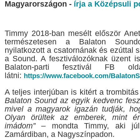
Magyarországon -
írja a Középsuli p
Timmy 2018-ban mesélt először Anet
természetesen a Balaton Sound
nyilatkozott a csatornának és ezúttal 
a Sound. A fesztiválozóknak üzent i
Balaton-parti fesztivál FB ol
látni:
https://www.facebook.com/Balaton
A teljes interjúban is kitért a trombit
Balaton Sound az egyik kedvenc feszt
mivel a magyarok igazán tudják, hogy
Olyan örültek az emberek, mint é
imádom”
– mondta Timmy, aki júli
Zamárdiban, a Nagyszínpadon.