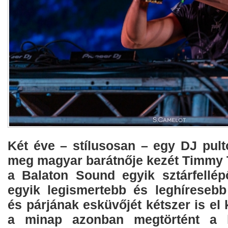
Két éve – stílusosan – egy DJ pult
meg magyar barátnője kezét Timmy T
a Balaton Sound egyik sztárfellépő
egyik legismertebb és leghíreseb
és párjának esküvőjét kétszer is el k
a minap azonban megtörtént a l