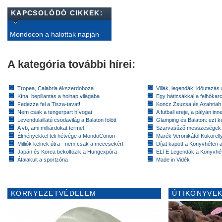
KAPCSOLÓDÓ CIKKEK:
Mondocon a halottak napján
A kategória további hírei:
Tropea, Calabria ékszerdoboza
Villák, legendák: időutazás
Kína: bepillantás a holnap világába
Egy hátizsákkal a felhőkarc
Fedezze fel a Tisza-tavat!
Koncz Zsuzsa és Azahriah
Nem csak a tengerpart hívogat
A futball ereje, a pályán inn
Levendulaillatú csodavilág a Balaton fölött
Glamping és Balaton: ezt ke
A vb, ami milliárdokat termel
Szarvasűző messzeségek
Élményekkel teli hétvége a MondoConon
Marék Veronikától Kukorell
Milliók kelnek útra - nem csak a meccsekért
Díjat kapott a Könyvhéten
Japán és Korea beköltözik a Hungexpóra
ELTE Legendák a Könyvhé
Átalakult a sportzóna
Made in Vidék
KÖRNYEZETVÉDELEM
ÚTIKÖNYVEK