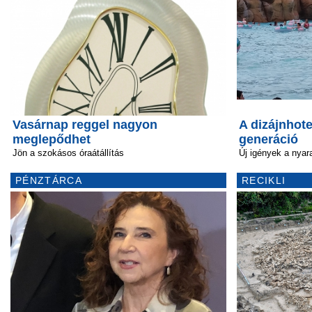
Vasárnap reggel nagyon
A dizájnhote
meglepődhet
generáció
Jön a szokásos óraátállítás
Új igények a nyar
PÉNZTÁRCA
RECIKLI