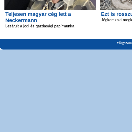
Teljesen magyar cég lett a
Ezt is rossz
Neckermann
Jégkorszaki megl
Lezárult a jogi és gazdasági papírmunka
vilagszam