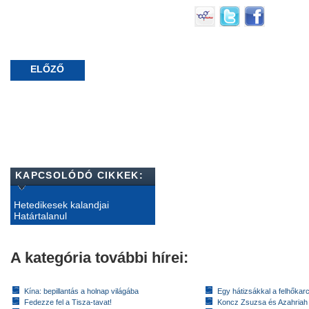
ELŐZŐ
KAPCSOLÓDÓ CIKKEK:
Hetedikesek kalandjai
Határtalanul
A kategória további hírei:
Kína: bepillantás a holnap világába
Egy hátizsákkal a felhőkarc
Fedezze fel a Tisza-tavat!
Koncz Zsuzsa és Azahriah