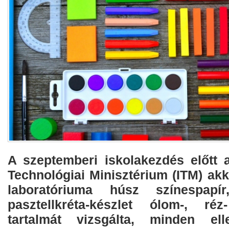
A szeptemberi iskolakezdés előtt 
Technológiai Minisztérium (ITM) akkr
laboratóriuma húsz színespapí
pasztellkréta-készlet ólom-, r
tartalmát vizsgálta, minden ell