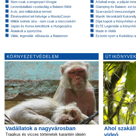
Nem csak a tengerpart hívogat
A futball ereje, a pályán inn
Levendulaillatú csodavilág a Balaton fölött
Glamping és Balaton: ezt ke
A vb, ami milliárdokat termel
Szarvasűző messzeségek
Élményekkel teli hétvége a MondoConon
Marék Veronikától Kukorell
Milliók kelnek útra - nem csak a meccsekért
Díjat kapott a Könyvhéten
Japán és Korea beköltözik a Hungexpóra
ELTE Legendák a Könyvhé
Átalakult a sportzóna
Made in Vidék
Villák, legendák: időutazás a Balatonon
Ezüstöt nyert a Kodolányi
KÖRNYEZETVÉDELEM
ÚTIKÖNYVEK
Vadállatok a nagyvárosban
Ahol szakál
videó
Tragikus és vicces történetek karantén idején