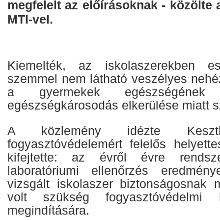
megfelelt az előírásoknak - közölte
MTI-vel.
Kiemelték, az iskolaszerekben ese
szemmel nem látható veszélyes nehé
a gyermekek egészségének
egészségkárosodás elkerülése miatt 
A közlemény idézte Keszthe
fogyasztóvédelemért felelős helyettes
kifejtette: az évről évre rendsz
laboratóriumi ellenőrzés eredmén
vizsgált iskolaszer biztonságosnak 
volt szükség fogyasztóvédelmi h
megindítására.