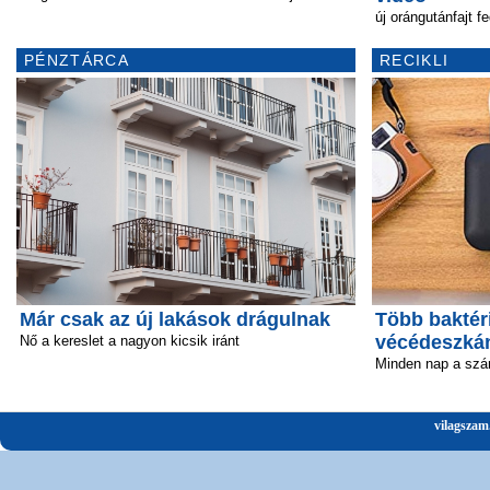
új orángutánfajt 
PÉNZTÁRCA
RECIKLI
Már csak az új lakások drágulnak
Több baktéri
vécédeszká
Nő a kereslet a nagyon kicsik iránt
Minden nap a szá
vilagszam