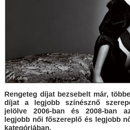
Rengeteg díjat bezsebelt már, több
díjat a legjobb színésznő szerep
jelölve 2006-ban és 2008-ban az
legjobb női főszereplő és legjobb n
kategóriában.