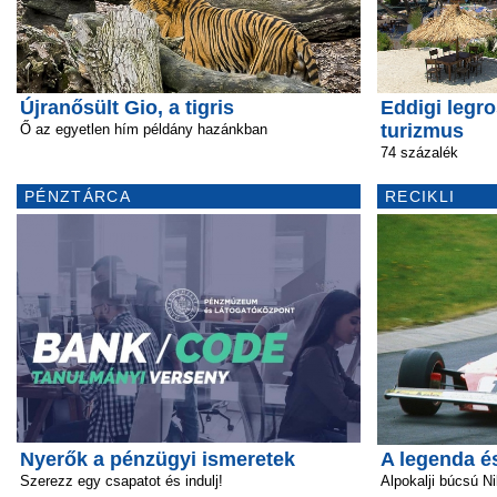
Újranősült Gio, a tigris
Eddigi legro
turizmus
Ő az egyetlen hím példány hazánkban
74 százalék
PÉNZTÁRCA
RECIKLI
Nyerők a pénzügyi ismeretek
A legenda é
Szerezz egy csapatot és indulj!
Alpokalji búcsú Ni