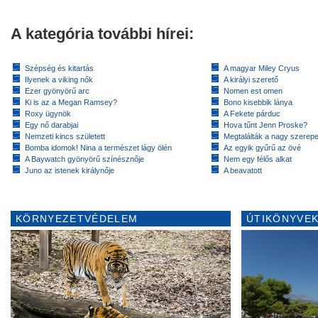
A kategória további hírei:
Szépség és kitartás
A magyar Miley Cryus
Ilyenek a viking nők
A királyi szerető
Ezer gyönyörű arc
Nomen est omen
Ki is az a Megan Ramsey?
Bono kisebbik lánya
Roxy ügynök
A Fekete párduc
Egy nő darabjai
Hova tűnt Jenn Proske?
Nemzeti kincs született
Megtalálták a nagy szerep
Bomba idomok! Nina a természet lágy ölén
Az egyik gyűrű az övé
A Baywatch gyönyörű színésznője
Nem egy félős alkat
Juno az istenek királynője
A beavatott
KÖRNYEZETVÉDELEM
ÚTIKÖNYVEK