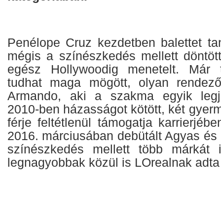
Penélope Cruz kezdetben balettet ta
mégis a színészkedés mellett döntött
egész Hollywoodig menetelt. Már t
tudhat maga mögött, olyan rendező
Armando, aki a szakma egyik legj
2010-ben házasságot kötött, két gyerm
férje feltétlenül támogatja karrierjéb
2016. márciusában debütált Agyas és 
színészkedés mellett több márkát i
legnagyobbak közül is LOrealnak adta 