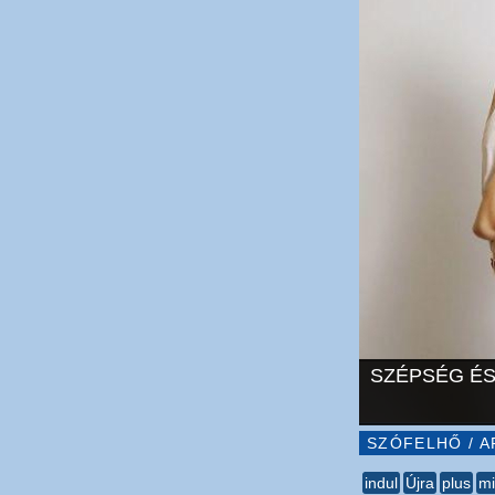
SZÉPSÉG ÉS
SZÓFELHŐ / A
indul
Újra
plus
m