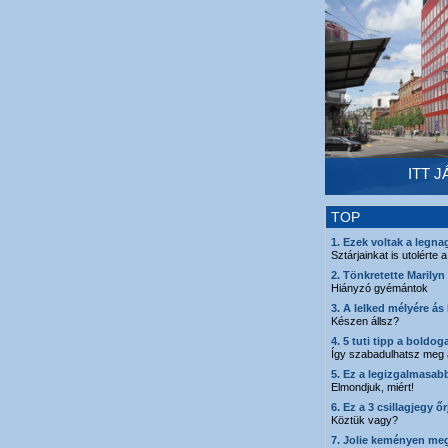
ITT 
TOP
1. Ezek voltak a legn
Sztárjainkat is utolérte
2. Tönkretette Marily
Hiányzó gyémántok
3. A lelked mélyére ás
Készen állsz?
4. 5 tuti tipp a boldo
Így szabadulhatsz meg 
5. Ez a legizgalmasabb
Elmondjuk, miért!
6. Ez a 3 csillagjegy ő
Köztük vagy?
7. Jolie keményen meg