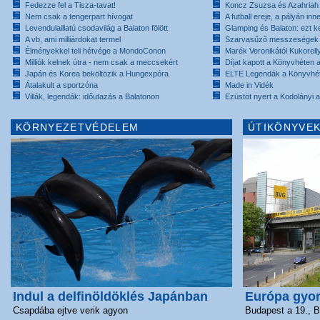
Fedezze fel a Tisza-tavat!
Koncz Zsuzsa és Azahriah
Nem csak a tengerpart hívogat
A futball ereje, a pályán inn
Levendulaillatú csodavilág a Balaton fölött
Glamping és Balaton: ezt ke
A vb, ami milliárdokat termel
Szarvasűző messzeségek
Élményekkel teli hétvége a MondoConon
Marék Veronikától Kukorell
Milliók kelnek útra - nem csak a meccsekért
Díjat kapott a Könyvhéten
Japán és Korea beköltözik a Hungexpóra
ELTE Legendák a Könyvhé
Átalakult a sportzóna
Made in Vidék
Villák, legendák: időutazás a Balatonon
Ezüstöt nyert a Kodolányi
KÖRNYEZETVÉDELEM
ÚTIKÖNYVEK
Indul a delfinöldöklés Japánban
Európa gyor
Csapdába ejtve verik agyon
Budapest a 19., Be