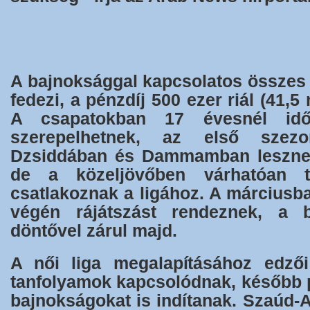
A bajnoksággal kapcsolatos összes 
fedezi, a pénzdíj 500 ezer riál (41,5 m
A csapatokban 17 évesnél idő
szerepelhetnek, az első szezo
Dzsiddában és Dammamban leszne
de a közeljövőben várhatóan t
csatlakoznak a ligához. A márciusb
végén rájátszást rendeznek, a 
döntővel zárul majd.
A női liga megalapításához edzői
tanfolyamok kapcsolódnak, később p
bajnokságokat is indítanak. Szaúd-