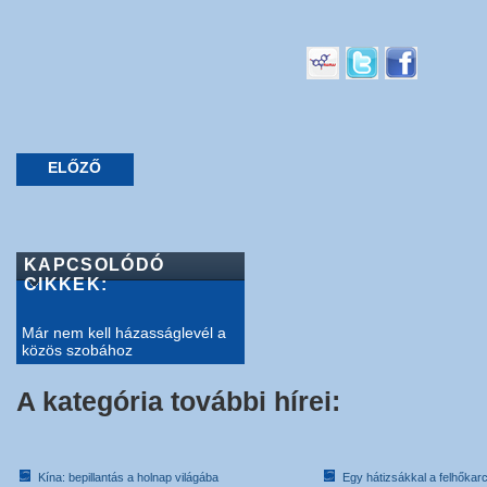
ELŐZŐ
KAPCSOLÓDÓ
CIKKEK:
Már nem kell házasságlevél a
közös szobához
A kategória további hírei:
Kína: bepillantás a holnap világába
Egy hátizsákkal a felhőkarc