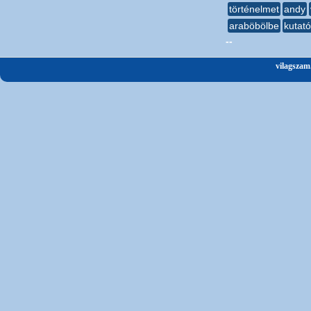
történelmet
andy
araböbölbe
kutat
--
vilagszam