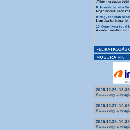
„Történt családon belül
8. Tovább dagad a Na
Majka kiborult: Miért kel
9. Nagy titokban háza
Nem akárhol buktak le
10. Öngyilkossággal k
A királyi családban sem f
MŰSORAINK
2025.12.26. 18:35
Karácsony a világb
2025.12.27. 10:05
Karácsony a világb
2025.12.28. 10:35
Karácsony a világb