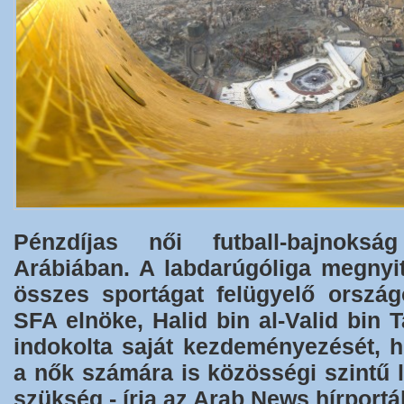
Pénzdíjas női futball-bajnoksá
Arábiában. A labdarúgóliga megny
összes sportágat felügyelő ország
SFA elnöke, Halid bin al-Valid bin T
indokolta saját kezdeményezését, h
a nők számára is közösségi szintű 
szükség - írja az Arab News hírportál