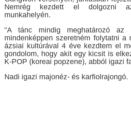
Nemrég kezdett el dolgozni 
munkahelyén.
"A tánc mindig meghatározó az é
mindenképpen szeretném folytatni a 
ázsiai kultúrával 4 éve kezdtem el m
gondolom, hogy akit egy kicsit is elke
K-POP (koreai popzene), abból igazi fa
Nadi igazi majonéz- és karfiolrajongó.