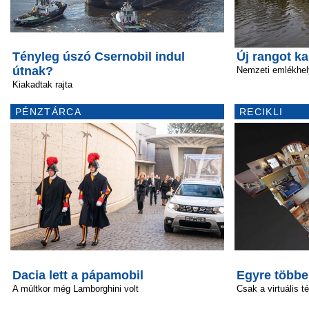
Tényleg úszó Csernobil indul
Új rangot k
útnak?
Nemzeti emlékhel
Kiakadtak rajta
PÉNZTÁRCA
RECIKLI
Dacia lett a pápamobil
Egyre többe
A múltkor még Lamborghini volt
Csak a virtuális t