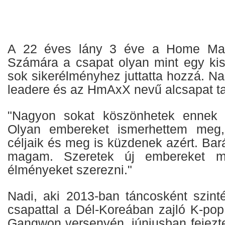
A 22 éves lány 3 éve a Home Mad
Számára a csapat olyan mint egy kis
sok sikerélményhez juttatta hozzá. N
leadere és az HmAxX nevű alcsapat ta
"Nagyon sokat köszönhetek ennek 
Olyan embereket ismerhettem meg,
céljaik és meg is küzdenek azért. Ba
magam. Szeretek új embereket m
élményeket szerezni."
Nadi, aki 2013-ban táncosként szinté
csapattal a Dél-Koreában zajló K-pop
Gangwon versenyén, júniusban fejezte