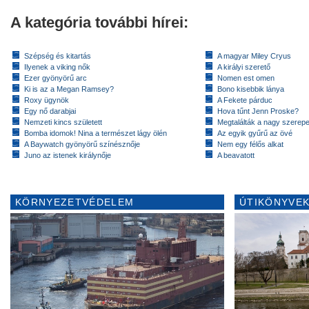
A kategória további hírei:
Szépség és kitartás
A magyar Miley Cryus
Ilyenek a viking nők
A királyi szerető
Ezer gyönyörű arc
Nomen est omen
Ki is az a Megan Ramsey?
Bono kisebbik lánya
Roxy ügynök
A Fekete párduc
Egy nő darabjai
Hova tűnt Jenn Proske?
Nemzeti kincs született
Megtalálták a nagy szerep
Bomba idomok! Nina a természet lágy ölén
Az egyik gyűrű az övé
A Baywatch gyönyörű színésznője
Nem egy félős alkat
Juno az istenek királynője
A beavatott
KÖRNYEZETVÉDELEM
ÚTIKÖNYVEK