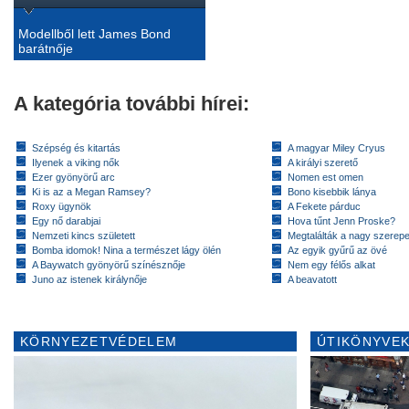
Modellből lett James Bond
barátnője
A kategória további hírei:
Szépség és kitartás
A magyar Miley Cryus
Ilyenek a viking nők
A királyi szerető
Ezer gyönyörű arc
Nomen est omen
Ki is az a Megan Ramsey?
Bono kisebbik lánya
Roxy ügynök
A Fekete párduc
Egy nő darabjai
Hova tűnt Jenn Proske?
Nemzeti kincs született
Megtalálták a nagy szerep
Bomba idomok! Nina a természet lágy ölén
Az egyik gyűrű az övé
A Baywatch gyönyörű színésznője
Nem egy félős alkat
Juno az istenek királynője
A beavatott
KÖRNYEZETVÉDELEM
ÚTIKÖNYVEK