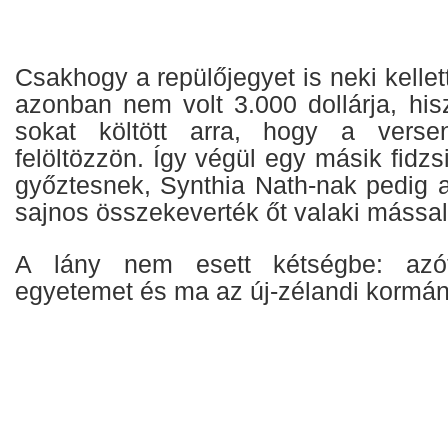
Csakhogy a repülőjegyet is neki kellett
azonban nem volt 3.000 dollárja, his
sokat költött arra, hogy a verse
felöltözzön. Így végül egy másik fidzsi 
győztesnek, Synthia Nath-nak pedig 
sajnos összekeverték őt valaki mással
A lány nem esett kétségbe: azó
egyetemet és ma az új-zélandi kormán