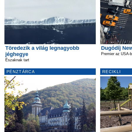
Töredezik a világ legnagyobb
Dugódíj Ne
jéghegye
Premier az USA-
Északnak tart
PÉNZTÁRCA
RECIKLI