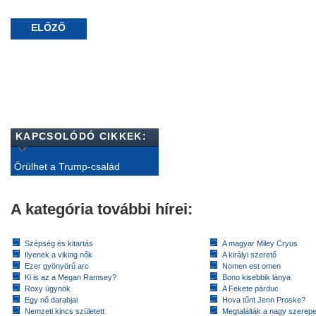
ELŐZŐ
KAPCSOLÓDÓ CIKKEK:
Örülhet a Trump-család
A kategória további hírei:
Szépség és kitartás
A magyar Miley Cryus
Ilyenek a viking nők
A királyi szerető
Ezer gyönyörű arc
Nomen est omen
Ki is az a Megan Ramsey?
Bono kisebbik lánya
Roxy ügynök
A Fekete párduc
Egy nő darabjai
Hova tűnt Jenn Proske?
Nemzeti kincs született
Megtalálták a nagy szerep