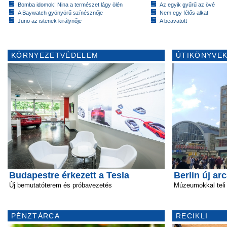
Bomba idomok! Nina a természet lágy ölén
Az egyik gyűrű az övé
A Baywatch gyönyörű színésznője
Nem egy félős alkat
Juno az istenek királynője
A beavatott
KÖRNYEZETVÉDELEM
ÚTIKÖNYVEK
Budapestre érkezett a Tesla
Berlin új ar
Új bemutatóterem és próbavezetés
Múzeumokkal teli
PÉNZTÁRCA
RECIKLI