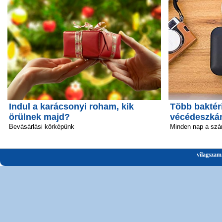
Indul a karácsonyi roham, kik
Több baktéri
örülnek majd?
vécédeszká
Bevásárlási körképünk
Minden nap a szá
vilagszam