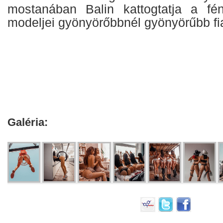
mostanában Balin kattogtatja a fé
modeljei gyönyörőbbnél gyönyörűbb fia
Galéria: