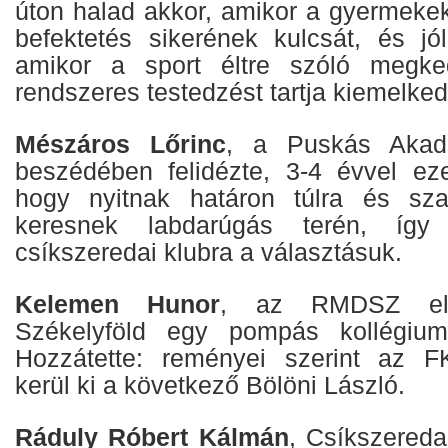
úton halad akkor, amikor a gyermekek
befektetés sikerének kulcsát, és jól
amikor a sport éltre szóló megke
rendszeres testedzést tartja kiemelked
Mészáros Lőrinc
, a Puskás Akad
beszédében felidézte, 3-4 évvel ezel
hogy nyitnak határon túlra és sza
keresnek labdarúgás terén, így
csíkszeredai klubra a választásuk.
Kelemen Hunor
, az RMDSZ eln
Székelyföld egy pompás kollégium
Hozzátette: reményei szerint az F
kerül ki a következő Bölöni László.
Ráduly Róbert Kálmán
, Csíkszereda