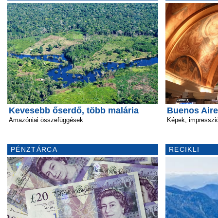
Kevesebb őserdő, több malária
Buenos Aire
Amazóniai összefüggések
Képek, impresszió
PÉNZTÁRCA
RECIKLI