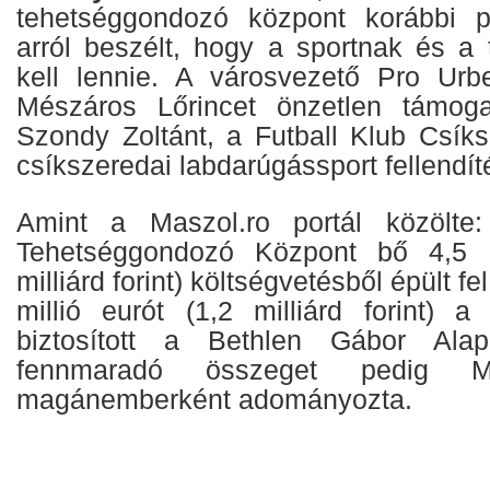
tehetséggondozó központ korábbi p
arról beszélt, hogy a sportnak és a 
kell lennie. A városvezető Pro Urbe-
Mészáros Lőrincet önzetlen támogat
Szondy Zoltánt, a Futball Klub Csíks
csíkszeredai labdarúgássport fellendít
Amint a Maszol.ro portál közölte
Tehetséggondozó Központ bő 4,5 m
milliárd forint) költségvetésből épült f
millió eurót (1,2 milliárd forint)
biztosított a Bethlen Gábor Alap
fennmaradó összeget pedig M
magánemberként adományozta.