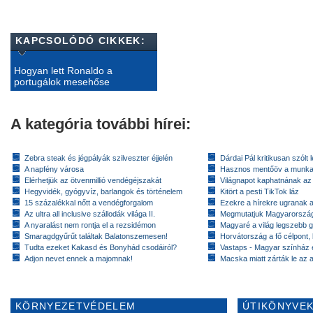
KAPCSOLÓDÓ CIKKEK:
Hogyan lett Ronaldo a
portugálok mesehőse
A kategória további hírei:
Zebra steak és jégpályák szilveszter éjjelén
Dárdai Pál kritikusan szólt 
A napfény városa
Hasznos mentőöv a munkan
Elérhetjük az ötvenmillió vendégéjszakát
Világnapot kaphatnának az 
Hegyvidék, gyógyvíz, barlangok és történelem
Kitört a pesti TikTok láz
15 százalékkal nőtt a vendégforgalom
Ezekre a hírekre ugranak a 
Az ultra all inclusive szállodák világa II.
Megmutatjuk Magyarország 
A nyaralást nem rontja el a rezsidémon
Magyaré a világ legszebb g
Smaragdgyűrűt találtak Balatonszemesen!
Horvátország a fő célpont,
Tudta ezeket Kakasd és Bonyhád csodáiról?
Vastaps - Magyar színház e
Adjon nevet ennek a majomnak!
Macska miatt zárták le az a
KÖRNYEZETVÉDELEM
ÚTIKÖNYVEK