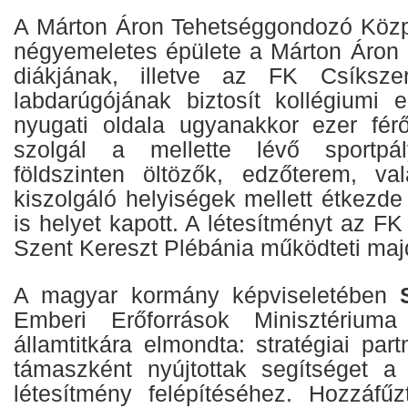
A Márton Áron Tehetséggondozó Közp
négyemeletes épülete a Márton Áron
diákjának, illetve az FK Csíksze
labdarúgójának biztosít kollégiumi e
nyugati oldala ugyanakkor ezer férő
szolgál a mellette lévő sportp
földszinten öltözők, edzőterem, va
kiszolgáló helyiségek mellett étkezde
is helyet kapott. A létesítményt az F
Szent Kereszt Plébánia működteti maj
A magyar kormány képviseletében
Emberi Erőforrások Minisztériuma 
államtitkára elmondta: stratégiai part
támaszként nyújtottak segítséget a
létesítmény felépítéséhez. Hozzáfű