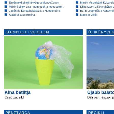
Élményekkel teli hétvége a MondoConon
Marék Veronikától Kukorell
Milliók kelnek útra - nem csak a meccsekért
Díjat kapott a Könyvhéten
Japán és Korea beköltözik a Hungexpóra
ELTE Legendák a Könyvhé
Átalakult a sportzóna
Made in Vidék
KÖRNYEZETVÉDELEM
ÚTIKÖNYVEK
Kína betiltja
Újabb balato
Csaó zacsik!
Déli part, északi p
PÉNZTÁRCA
RECIKLI