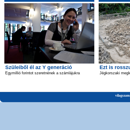
Szüleiből él az Y generáció
Ezt is rossz
Egymillió forintot szeretnének a számlájukra
Jégkorszaki megl
vilagszam