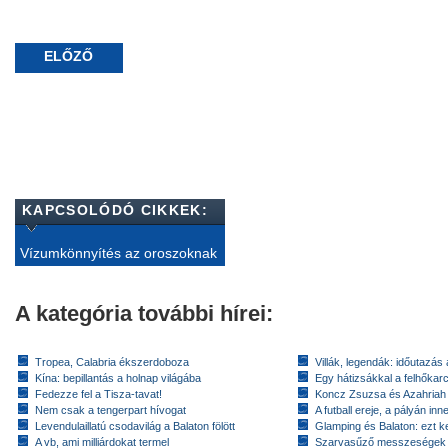
ELŐZŐ
KAPCSOLÓDÓ CIKKEK:
Vízumkönnyítés az oroszoknak
A kategória további hírei:
Tropea, Calabria ékszerdoboza
Villák, legendák: időutazás
Kína: bepillantás a holnap világába
Egy hátizsákkal a felhőkarc
Fedezze fel a Tisza-tavat!
Koncz Zsuzsa és Azahriah
Nem csak a tengerpart hívogat
A futball ereje, a pályán inn
Levendulaillatú csodavilág a Balaton fölött
Glamping és Balaton: ezt ke
A vb, ami milliárdokat termel
Szarvasűző messzeségek