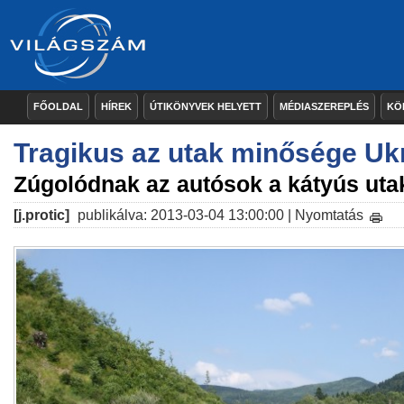
FŐOLDAL
HÍREK
ÚTIKÖNYVEK HELYETT
MÉDIASZEREPLÉS
KÖ
Tragikus az utak minősége Uk
Zúgolódnak az autósok a kátyús utak
[j.protic]
publikálva: 2013-03-04 13:00:00 |
Nyomtatás