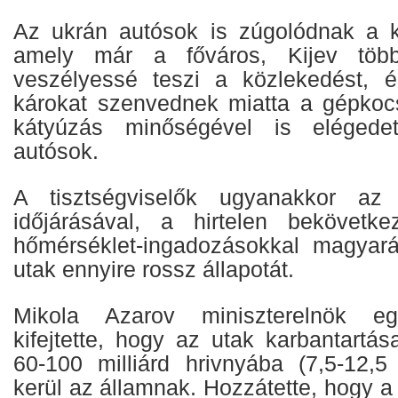
Az ukrán autósok is zúgolódnak a k
amely már a főváros, Kijev több
veszélyessé teszi a közlekedést, 
károkat szenvednek miatta a gépkocs
kátyúzás minőségével is elégede
autósok.
A tisztségviselők ugyanakkor az 
időjárásával, a hirtelen bekövetke
hőmérséklet-ingadozásokkal magyará
utak ennyire rossz állapotát.
Mikola Azarov miniszterelnök egy
kifejtette, hogy az utak karbantartás
60-100 milliárd hrivnyába (7,5-12,5 
kerül az államnak. Hozzátette, hogy a 