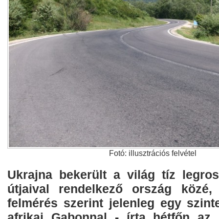
Fotó: illusztrációs felvétel
Ukrajna bekerült a világ tíz legr
útjaival rendelkező ország közé,
felmérés szerint jelenleg egy szin
afrikai Gabonnal - írta hétfőn az 