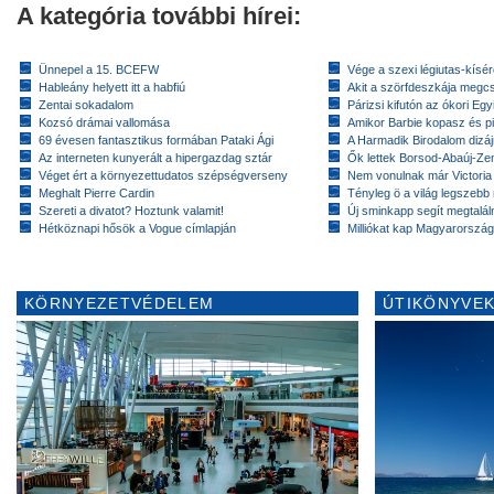
A kategória további hírei:
Ünnepel a 15. BCEFW
Vége a szexi légiutas-kísé
Hableány helyett itt a habfiú
Akit a szörfdeszkája megc
Zentai sokadalom
Párizsi kifutón az ókori Eg
Kozsó drámai vallomása
Amikor Barbie kopasz és pi
69 évesen fantasztikus formában Pataki Ági
A Harmadik Birodalom dizáj
Az interneten kunyerált a hipergazdag sztár
Ők lettek Borsod-Abaúj-Ze
Véget ért a környezettudatos szépségverseny
Nem vonulnak már Victoria
Meghalt Pierre Cardin
Tényleg ö a világ legszebb
Szereti a divatot? Hoztunk valamit!
Új sminkapp segít megtaláln
Hétköznapi hősök a Vogue címlapján
Milliókat kap Magyarorszá
KÖRNYEZETVÉDELEM
ÚTIKÖNYVEK