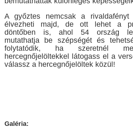
bemutathatták különleges képességeik
A győztes nemcsak a rivaldafényt
élvezheti majd, de ott lehet a p
döntőben is, ahol 54 ország leg
mutathatja be szépségét és tehets
folytatódik, ha szeretnél m
hercegnőjelöltekkel látogass el a ver
válassz a hercegnőjelöltek közül!
Galéria: