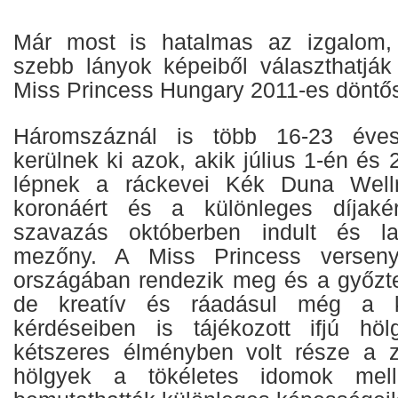
Már most is hatalmas az izgalom,
szebb lányok képeiből választhatjá
Miss Princess Hungary 2011-es döntős
Háromszáznál is több 16-23 éve
kerülnek ki azok, akik július 1-én és 
lépnek a ráckevei Kék Duna Well
koronáért és a különleges díjakér
szavazás októberben indult és la
mezőny. A Miss Princess verseny
országában rendezik meg és a győzt
de kreatív és ráadásul még a k
kérdéseiben is tájékozott ifjú höl
kétszeres élményben volt része a z
hölgyek a tökéletes idomok mell