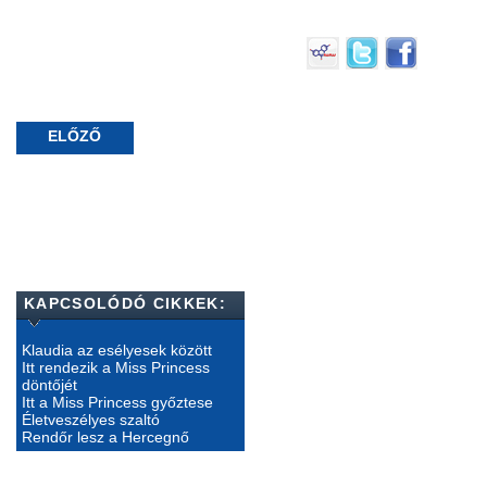
ELŐZŐ
KAPCSOLÓDÓ CIKKEK:
Klaudia az esélyesek között
Itt rendezik a Miss Princess
döntőjét
Itt a Miss Princess győztese
Életveszélyes szaltó
Rendőr lesz a Hercegnő