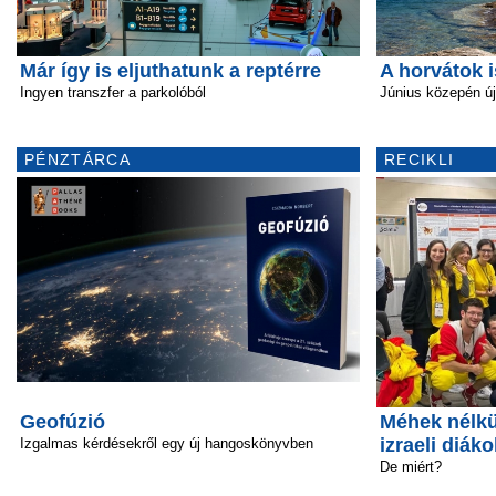
Már így is eljuthatunk a reptérre
A horvátok 
Ingyen transzfer a parkolóból
Június közepén ú
PÉNZTÁRCA
RECIKLI
Geofúzió
Méhek nélkü
izraeli diáko
Izgalmas kérdésekről egy új hangoskönyvben
De miért?