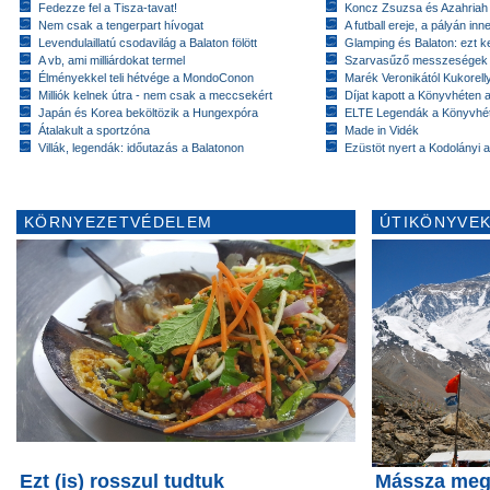
Fedezze fel a Tisza-tavat!
Koncz Zsuzsa és Azahriah
Nem csak a tengerpart hívogat
A futball ereje, a pályán inn
Levendulaillatú csodavilág a Balaton fölött
Glamping és Balaton: ezt ke
A vb, ami milliárdokat termel
Szarvasűző messzeségek
Élményekkel teli hétvége a MondoConon
Marék Veronikától Kukorell
Milliók kelnek útra - nem csak a meccsekért
Díjat kapott a Könyvhéten
Japán és Korea beköltözik a Hungexpóra
ELTE Legendák a Könyvhé
Átalakult a sportzóna
Made in Vidék
Villák, legendák: időutazás a Balatonon
Ezüstöt nyert a Kodolányi
KÖRNYEZETVÉDELEM
ÚTIKÖNYVEK
Ezt (is) rosszul tudtuk
Mássza meg 