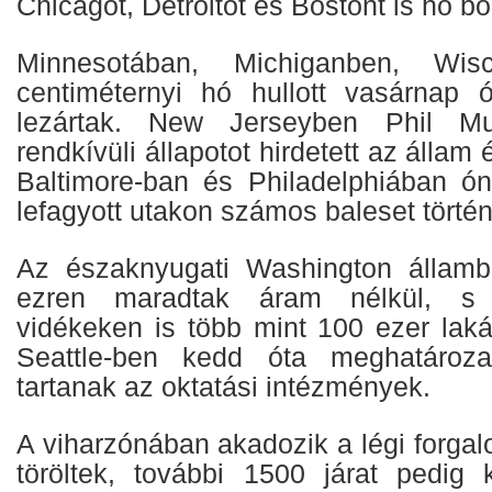
Chicagót, Detroitot és Bostont is hó bor
Minnesotában, Michiganben, Wis
centiméternyi hó hullott vasárnap 
lezártak. New Jerseyben Phil M
rendkívüli állapotot hirdetett az álla
Baltimore-ban és Philadelphiában ó
lefagyott utakon számos baleset történ
Az északnyugati Washington állam
ezren maradtak áram nélkül, s 
vidékeken is több mint 100 ezer lak
Seattle-ben kedd óta meghatároza
tartanak az oktatási intézmények.
A viharzónában akadozik a légi forgalo
töröltek, további 1500 járat pedig