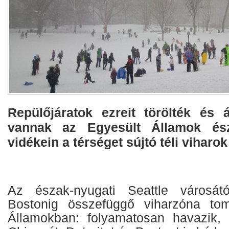
Repülőjáratok ezreit törölték és
vannak az Egyesült Államok ész
vidékein a térséget sújtó téli viharok
Az észak-nyugati Seattle városátó
Bostonig összefüggő viharzóna to
Államokban: folyamatosan havazik, 