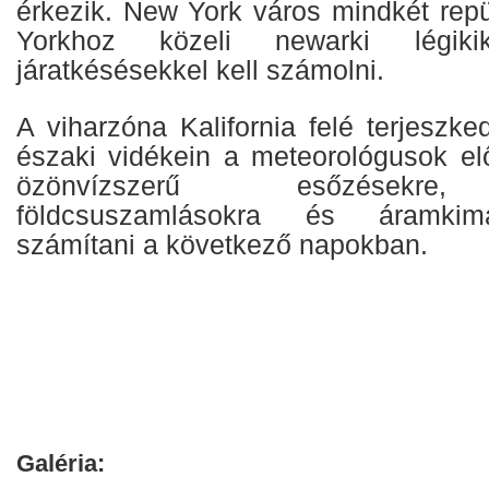
érkezik. New York város mindkét rep
Yorkhoz közeli newarki légikik
járatkésésekkel kell számolni.
A viharzóna Kalifornia felé terjeszke
északi vidékein a meteorológusok elő
özönvízszerű esőzésekre,
földcsuszamlásokra és áramkima
számítani a következő napokban.
Galéria: