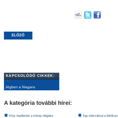
ELŐZŐ
KAPCSOLÓDÓ CIKKEK:
Jégben a Niagara
A kategória további hírei:
Kína: bepillantás a holnap világába
Egy hátizsákkal a felhőkarc