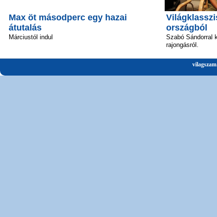
Max öt másodperc egy hazai
Világklasszi
átutalás
országból
Márciustól indul
Szabó Sándorral k
rajongásról.
vilagszam