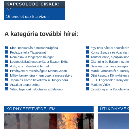
KAPCSOLÓDÓ CIKKEK:
16 emelet úszik a vízen
A kategória további hírei:
Kína: bepillantás a holnap világába
Egy hátizsákkal a felhőkarc
Fedezze fel a Tisza-tavat!
Koncz Zsuzsa és Azahriah
Nem csak a tengerpart hívogat
A futball ereje, a pályán inn
Levendulaillatú csodavilág a Balaton fölött
Glamping és Balaton: ezt ke
A vb, ami milliárdokat termel
Szarvasűző messzeségek
Élményekkel teli hétvége a MondoConon
Marék Veronikától Kukorell
Milliók kelnek útra - nem csak a meccsekért
Díjat kapott a Könyvhéten
Japán és Korea beköltözik a Hungexpóra
ELTE Legendák a Könyvhé
Átalakult a sportzóna
Made in Vidék
Villák, legendák: időutazás a Balatonon
Ezüstöt nyert a Kodolányi
KÖRNYEZETVÉDELEM
ÚTIKÖNYVEK