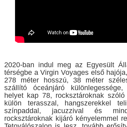
2020-ban indul meg az Egyesült Áll
térségbe a Virgin Voyages első hajója,
278 méter hosszú, 38 méter széle
szállító óceánjáró különlegessége,
helyet kap 78, rocksztároknak szóló
külön terasszal, hangszerekkel tel
színpaddal, jacuzzival és mind
rocksztároknak kijáró kényelemmel r
Tetoválószalon is lesz, tovább erősít