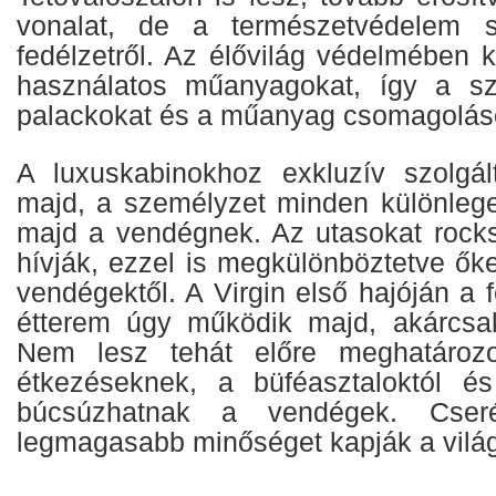
vonalat, de a természetvédelem 
fedélzetről. Az élővilág védelmében ki
használatos műanyagokat, így a sz
palackokat és a műanyag csomagoláso
A luxuskabinokhoz exkluzív szolgál
majd, a személyzet minden különleges
majd a vendégnek. Az utasokat rock
hívják, ezzel is megkülönböztetve ő
vendégektől. A Virgin első hajóján a 
étterem úgy működik majd, akárcsak
Nem lesz tehát előre meghatározo
étkezéseknek, a büféasztaloktól és
búcsúzhatnak a vendégek. Cse
legmagasabb minőséget kapják a világ 