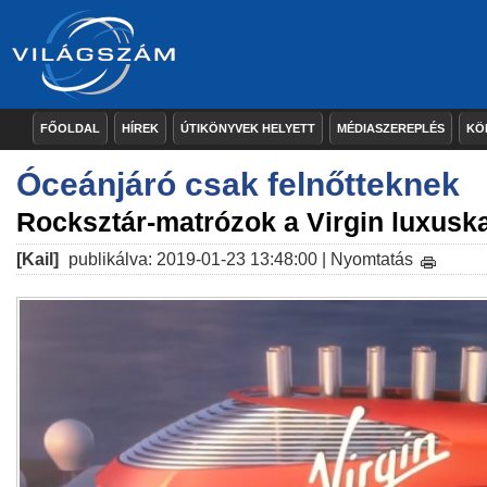
FŐOLDAL
HÍREK
ÚTIKÖNYVEK HELYETT
MÉDIASZEREPLÉS
KÖ
Óceánjáró csak felnőtteknek
Rocksztár-matrózok a Virgin luxusk
[Kail]
publikálva: 2019-01-23 13:48:00 |
Nyomtatás