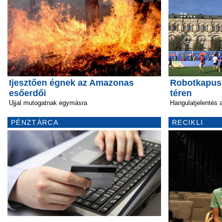
Ijesztően égnek az Amazonas
Robotkapus 
esőerdői
téren
Ujjal mutogatnak egymásra
Hangulatjelentés 
PÉNZTÁRCA
RECIKLI