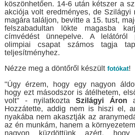
köszönhetően. 14-6 után kétszer a sz
akciója volt eredményes, de Szilágyi
magára találjon, bevitte a 15. tust, ma
felszabadultan lökte magasba kar
címvédést ünnepelve. A lelátóról
olimpiai csapat számos tagja tap
teljesítményhez.
Nézze meg a döntőről készült
!
fotókat
"Úgy érzem, hogy egy nagyon áldo
hogy ezt másodszor is átélhetem, első
volt" - nyilatkozta
Szilágyi Áron
a
Hozzátette, addig nem is hiszi el,
nyakába nem akasztják az aranymedá
az én munkám, hanem a környezetemé
nagyon küzdöttünk azért, hogy