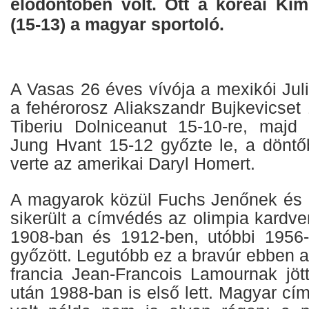
elődöntőben volt. Ott a koreai Kim
(15-13) a magyar sportoló.
A Vasas 26 éves vívója a mexikói Juli
a fehérorosz Aliakszandr Bujkevicset
Tiberiu Dolniceanut 15-10-re, majd
Jung Hvant 15-12 győzte le, a döntő
verte az amerikai Daryl Homert.
A magyarok közül Fuchs Jenőnek és 
sikerült a címvédés az olimpia kardv
1908-ban és 1912-ben, utóbbi 1956
győzött. Legutóbb ez a bravúr ebben 
francia Jean-Francois Lamournak jöt
után 1988-ban is első lett. Magyar c