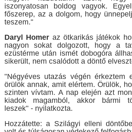
iszonyatosan boldog vagyok. Egye
főszerep, az a dolgom, hogy ünnepelj
teszem."
Daryl Homer
az ötkarikás játékok ho
nagyon sokat dolgozott, hogy a tav
ezüstérme után ismét dobogóra állha
sikerült, nem csalódott a döntő elveszt
"Négyéves utazás végén érkeztem e
örülök annak, amit elértem. Örülök, 
szinten vívtam. A nap elején azt mo
kiadok magamból, akkor bármi tör
leszek" - nyilatkozta.
Hozzátette: a Szilágyi elleni döntő
volt és túlságosan védekező felfogásba