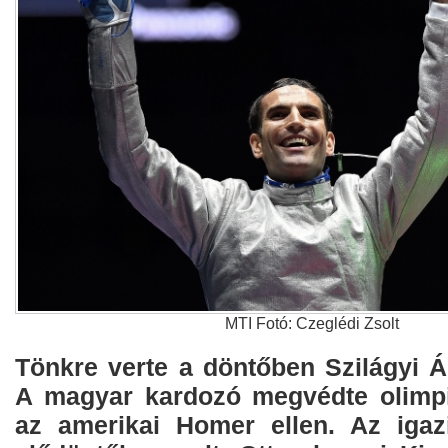
MTI Fotó: Czeglédi Zsolt
Tönkre verte a döntőben Szilágyi Ár
A magyar kardozó megvédte olimpi
az amerikai Homer ellen. Az igaz