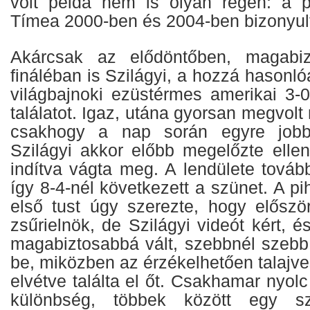
volt példa nem is olyan régen: a p
Tímea 2000-ben és 2004-ben bizonyult
Akárcsak az elődöntőben, magabiz
fináléban is Szilágyi, a hozzá hasonló
világbajnoki ezüstérmes amerikai 3-0
találatot. Igaz, utána gyorsan megvolt
csakhogy a nap során egyre jobb
Szilágyi akkor előbb megelőzte ellenf
indítva vágta meg. A lendülete továb
így 8-4-nél következett a szünet. A p
első tust úgy szerezte, hogy először
zsűrielnök, de Szilágyi videót kért, é
magabiztosabbá vált, szebbnél szebb 
be, miközben az érzékelhetően talajv
elvétve találta el őt. Csakhamar nyolc 
különbség, többek között egy s