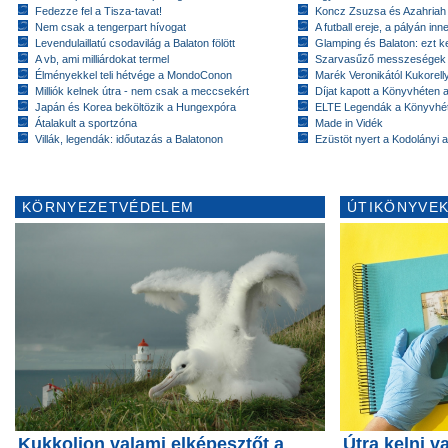
Fedezze fel a Tisza-tavat!
Koncz Zsuzsa és Azahriah
Nem csak a tengerpart hívogat
A futball ereje, a pályán inn
Levendulaillatú csodavilág a Balaton fölött
Glamping és Balaton: ezt ke
A vb, ami milliárdokat termel
Szarvasűző messzeségek
Élményekkel teli hétvége a MondoConon
Marék Veronikától Kukorell
Milliók kelnek útra - nem csak a meccsekért
Díjat kapott a Könyvhéten
Japán és Korea beköltözik a Hungexpóra
ELTE Legendák a Könyvhé
Átalakult a sportzóna
Made in Vidék
Villák, legendák: időutazás a Balatonon
Ezüstöt nyert a Kodolányi
KÖRNYEZETVÉDELEM
ÚTIKÖNYVEK
Kukkoljon valami elképesztőt a
Útra kelni v