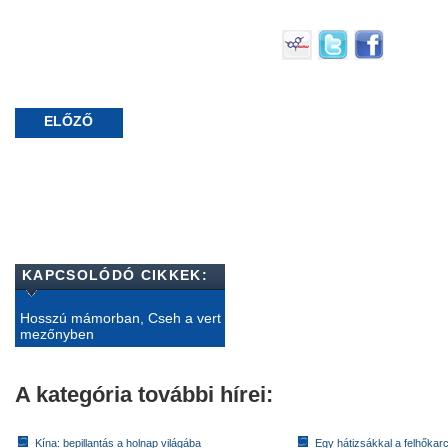
ELŐZŐ
KAPCSOLÓDÓ CIKKEK:
Hosszú mámorban, Cseh a vert
mezőnyben
A kategória további hírei:
Kína: bepillantás a holnap világába
Egy hátizsákkal a felhőkarc