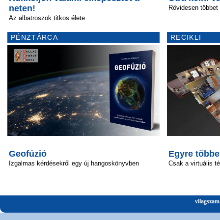
neten!
Rövidesen többet
Az albatroszok titkos élete
PÉNZTÁRCA
RECIKLI
Geofúzió
Egyre többe
Izgalmas kérdésekről egy új hangoskönyvben
Csak a virtuális t
vilagszam