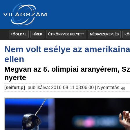
FŐOLDAL
HÍREK
ÚTIKÖNYVEK HELYETT
MÉDIASZEREPLÉS
KÖ
Nem volt esélye az amerikain
ellen
Megvan az 5. olimpiai aranyérem, Sz
nyerte
[seifert.p]
publikálva: 2016-08-11 08:06:00 |
Nyomtatás