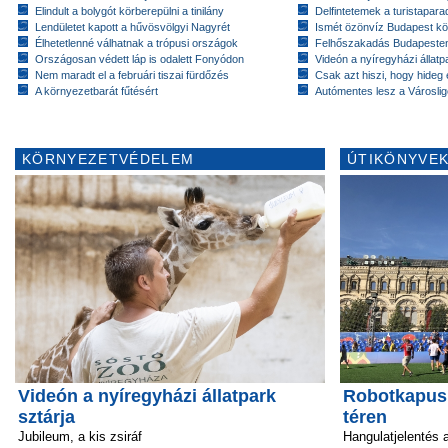
Elindult a bolygót körberepülni a tinilány
Delfintetemek a turistapar
Lendületet kapott a hűvösvölgyi Nagyrét
Ismét özönvíz Budapest k
Élhetetlenné válhatnak a trópusi országok
Felhőszakadás Budapeste
Országosan védett láp is odalett Fonyódon
Videón a nyíregyházi állatp
Nem maradt el a februári tiszai fürdőzés
Csak azt hiszi, hogy hideg 
A környezetbarát fűtésért
Autómentes lesz a Városlig
KÖRNYEZETVÉDELEM
ÚTIKÖNYVEK
Videón a nyíregyházi állatpark
Robotkapus 
sztárja
téren
Jubileum, a kis zsiráf
Hangulatjelentés 