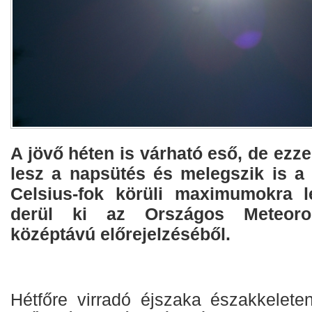
A jövő héten is várható eső, de ezze
lesz a napsütés és melegszik is a 
Celsius-fok körüli maximumokra l
derül ki az Országos Meteoroló
középtávú előrejelzéséből.
Hétfőre virradó éjszaka északkeleten