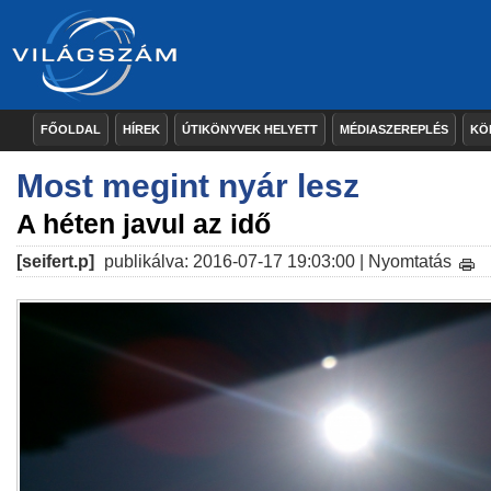
FŐOLDAL
HÍREK
ÚTIKÖNYVEK HELYETT
MÉDIASZEREPLÉS
KÖ
Most megint nyár lesz
A héten javul az idő
[seifert.p]
publikálva: 2016-07-17 19:03:00 |
Nyomtatás