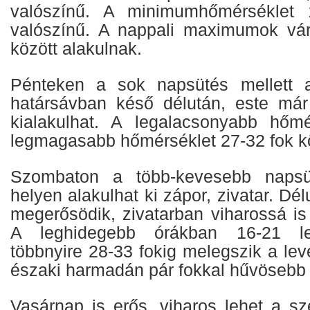
valószínű. A minimumhőmérséklet 
valószínű. A nappali maximumok vár
között alakulnak.
Pénteken a sok napsütés mellett a
határsávban késő délután, este már 
kialakulhat. A legalacsonyabb hőmé
legmagasabb hőmérséklet 27-32 fok kö
Szombaton a több-kevesebb napsüt
helyen alakulhat ki zápor, zivatar. Dé
megerősödik, zivatarban viharossá is
A leghidegebb órákban 16-21 le
többnyire 28-33 fokig melegszik a le
északi harmadán pár fokkal hűvösebb 
Vasárnap is erős, viharos lehet a sz