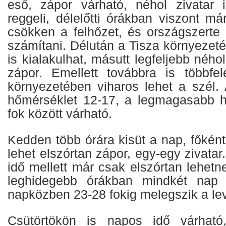
eső, zápor várható, néhol zivatar i
reggeli, délelőtti órákban viszont má
csökken a felhőzet, és országszerte 
számítani. Délután a Tisza környezeté
is kialakulhat, másutt legfeljebb néhol
zápor. Emellett továbbra is többfel
környezetében viharos lehet a szél.
hőmérséklet 12-17, a legmagasabb h
fok között várható.
Kedden több órára kisüt a nap, főként
lehet elszórtan zápor, egy-egy zivata
idő mellett már csak elszórtan lehetn
leghidegebb órákban mindkét nap 
napközben 23-28 fokig melegszik a le
Csütörtökön is napos idő várhat