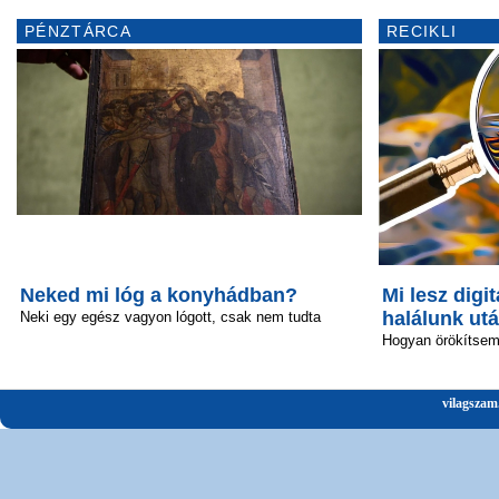
PÉNZTÁRCA
RECIKLI
Neked mi lóg a konyhádban?
Mi lesz digit
halálunk ut
Neki egy egész vagyon lógott, csak nem tudta
Hogyan örökítsem 
vilagszam