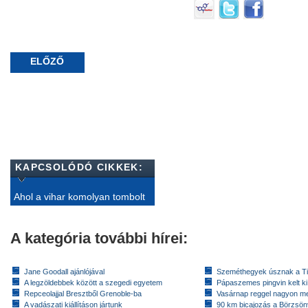
ELŐZŐ
KAPCSOLÓDÓ CIKKEK:
Ahol a vihar komolyan tombolt
A kategória további hírei:
Jane Goodall ajánlójával
Szeméthegyek úsznak a T
A legzöldebbek között a szegedi egyetem
Pápaszemes pingvin kelt k
Repceolajjal Bresztből Grenoble-ba
Vasárnap reggel nagyon m
A vadászati kiállításon jártunk
90 km bicajozás a Börzsö