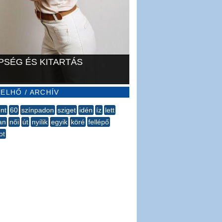
PSÉG ÉS KITARTÁS
ELHŐ / ARCHÍV
ént
60
színpadon
sziget
idén
íz
lett
an
női
út
nyílik
egyik
köré
fellépő
ot