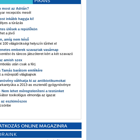
PIKÁNS
an most az Adrián?
yar recepciós mesél
ost inkább hagyja ki!
élyes a túrázás
etes ülések a repülőkön
ehet a jövő
en, amíg nem késő
t 100 világörökségi helyszín tűnhet el
enetes emberek szavaztak vasárnap
entést és táncos játszóteret kért a két szavazó
 az amish szex
ombolás után csak a férj
s Tamás barátom emlékére
 a műrepülő világbajnok
anövény válthatja ki az antibiotikumokat
sarkantyúka a 2013-as esztendő gyógynövénye
 - Nem lehet méregteleníteni a testünket
ábor toxikológus elmondja az igazat
n az eszkimószex
lcsönbe
ORAINK