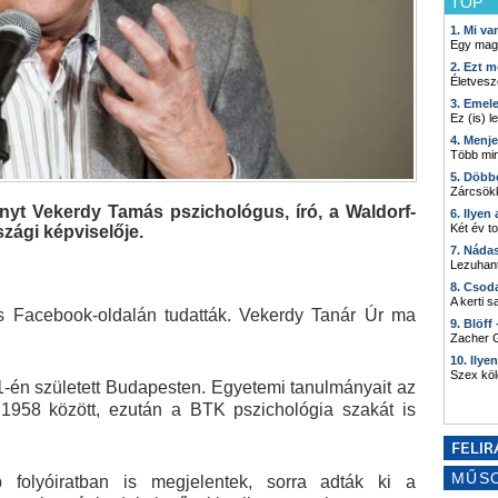
TOP
1. Mi v
Egy mag
2. Ezt m
Életvesz
3. Emel
Ez (is) l
4. Menj
Több min
5. Döbb
Zárcsökk
yt Vekerdy Tamás pszichológus, író, a Waldorf-
6. Ilyen
Két év t
zági képviselője.
7. Náda
Lezuhant
8. Csod
A kerti 
os Facebook-oldalán tudatták. Vekerdy Tanár Úr ma
9. Blöff
Zacher G
10. Ilye
Szex kö
én született Budapesten. Egyetemi tanulmányait az
1958 között, ezután a BTK pszichológia szakát is
MŰS
 folyóiratban is megjelentek, sorra adták ki a