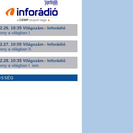
2.26. 18:35 Világszám - Inforádió
ony a világban I.
2.27. 10:05 Világszám - Inforádió
ony a világban II.
2.28. 10:35 Világszám - Inforádió
ony a világban I. ism.
ÖSSÉG