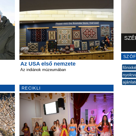
SZÉ
SZÓF
Az USA első nemzete
főnixk
Az indiánok múzeumában
nyolcv
ajánlat
RECIKLI
--