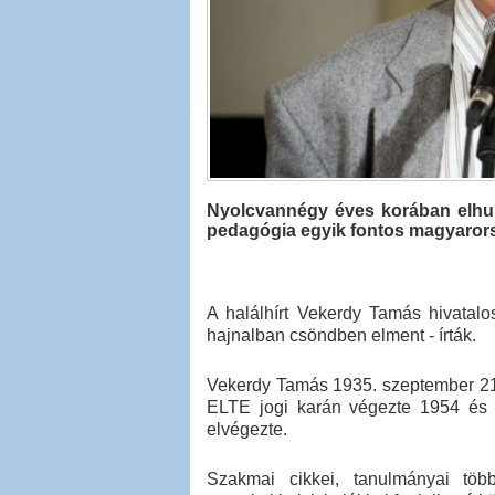
Nyolcvannégy éves korában elhun
pedagógia egyik fontos magyarors
A halálhírt Vekerdy Tamás hivatal
hajnalban csöndben elment - írták.
Vekerdy Tamás 1935. szeptember 21-
ELTE jogi karán végezte 1954 és 
elvégezte.
Szakmai cikkei, tanulmányai több