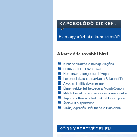
KAPCSOLÓDÓ CIKKEK:
Ez magyarázhatja kreativitását?
A kategória további hírei:
Kína: bepillantás a holnap világába
Fedezze fel a Tisza-tavat!
Nem csak a tengerpart hívogat
Levendulaillatú csodavilág a Balaton fölött
A vb, ami milliárdokat termel
Élményekkel teli hétvége a MondoConon
Milliók kelnek útra - nem csak a meccsekért
Japán és Korea beköltözik a Hungexpóra
Átalakult a sportzóna
Villák, legendák: időutazás a Balatonon
KÖRNYEZETVÉDELEM