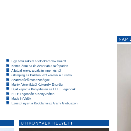
NAP 
Egy hátizsákkal a felhőkarcolók között
Koncz Zsuzsa és Azahriah a színpadon
A futball ereje, a pályán innen és túl
Glamping és Balaton: ezt keresik a turisták
Szarvasűző messzeségek
Marék Veronikától Kukorelly Endréig
Díjat kapott a Könyvhéten az ELTE Legendák
ELTE Legendák a Könyvhéten
Made in Vidék
Ezüstöt nyert a Kodolányi az Arany Glóbuszon
ÚTIKÖNYVEK HELYETT