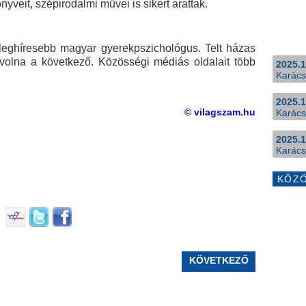
nyveit, szépirodalmi művei is sikert arattak.
k leghíresebb magyar gyerekpszichológus. Telt házas
tt volna a következő. Közösségi médiás oldalait több
2025.1
Karács
2025.1
© vilagszam.hu
Karács
2025.1
Karács
KÖZ
KÖVETKEZŐ