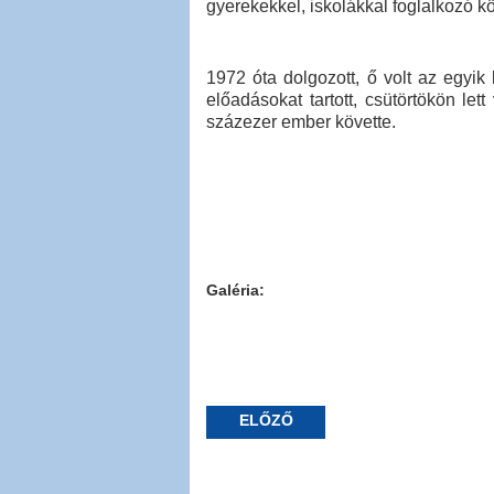
gyerekekkel, iskolákkal foglalkozó kö
1972 óta dolgozott, ő volt az egyi
előadásokat tartott, csütörtökön le
százezer ember követte.
Galéria:
ELŐZŐ