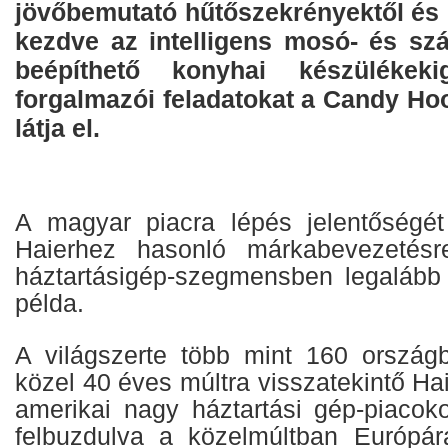
jövőbemutató hűtőszekrényektől és 
kezdve az intelligens mosó- és szá
beépíthető konyhai készülékeki
forgalmazói feladatokat a Candy Ho
látja el.
A magyar piacra lépés jelentőségét
Haierhez hasonló márkabevezetésr
háztartásigép-szegmensben legalább 
példa.
A világszerte több mint 160 ország
közel 40 éves múltra visszatekintő Hai
amerikai nagy háztartási gép-piacoko
felbuzdulva a közelmúltban Európár