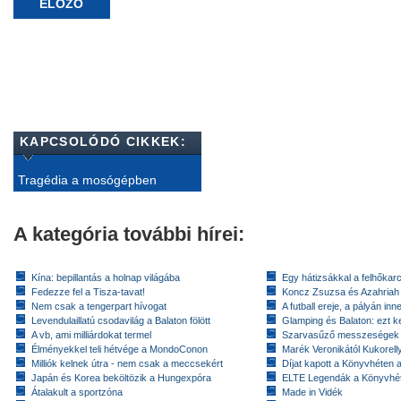
ELŐZŐ
KAPCSOLÓDÓ CIKKEK:
Tragédia a mosógépben
A kategória további hírei:
Kína: bepillantás a holnap világába
Egy hátizsákkal a felhőkarc
Fedezze fel a Tisza-tavat!
Koncz Zsuzsa és Azahriah
Nem csak a tengerpart hívogat
A futball ereje, a pályán inn
Levendulaillatú csodavilág a Balaton fölött
Glamping és Balaton: ezt ke
A vb, ami milliárdokat termel
Szarvasűző messzeségek
Élményekkel teli hétvége a MondoConon
Marék Veronikától Kukorell
Milliók kelnek útra - nem csak a meccsekért
Díjat kapott a Könyvhéten
Japán és Korea beköltözik a Hungexpóra
ELTE Legendák a Könyvhé
Átalakult a sportzóna
Made in Vidék