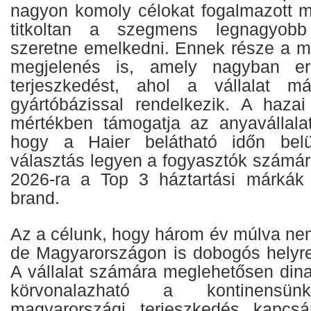
nagyon komoly célokat fogalmazott 
titkoltan a szegmens legnagyobb
szeretne emelkedni. Ennek része a m
megjelenés is, amely nagyban erő
terjeszkedést, ahol a vállalat 
gyártóbázissal rendelkezik. A hazai
mértékben támogatja az anyavállalat 
hogy a Haier belátható időn bel
választás legyen a fogyasztók számára
2026-ra a Top 3 háztartási márkák 
brand.
Az a célunk, hogy három év múlva n
de Magyarországon is dobogós helyre 
A vállalat számára meglehetősen di
körvonalazható a kontinensü
magyarországi terjeszkedés kapcs