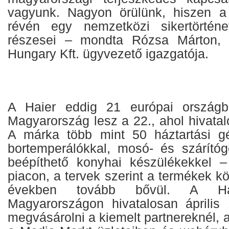
vagyunk. Nagyon örülünk, hiszen a
révén egy nemzetközi sikertörtén
részesei – mondta Rózsa Márton,
Hungary Kft. ügyvezető igazgatója.
A Haier eddig 21 európai országba
Magyarország lesz a 22., ahol hivatalo
A márka több mint 50 háztartási gé
bortemperálókkal, mosó- és szárítóg
beépíthető konyhai készülékekkel –
piacon, a tervek szerint a termékek k
években tovább bővül. A Hai
Magyarországon hivatalosan április 
megvásárolni a kiemelt partnereknél, a