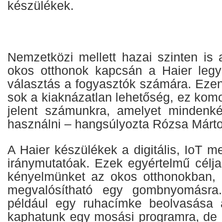
készülékek.
Nemzetközi mellett hazai szinten is 
okos otthonok kapcsán a Haier leg
választás a fogyasztók számára. Ezen 
sok a kiaknázatlan lehetőség, ez komol
jelent számunkra, amelyet mindenké
használni – hangsúlyozta Rózsa Márto
A Haier készülékek a digitális, IoT m
iránymutatóak. Ezek egyértelmű célja
kényelmünket az okos otthonokban, 
megvalósítható egy gombnyomásra.
például egy ruhacímke beolvasása a
kaphatunk egy mosási programra, de a