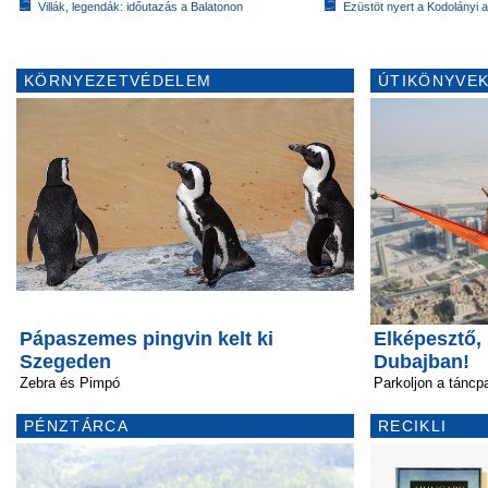
Villák, legendák: időutazás a Balatonon
Ezüstöt nyert a Kodolányi
KÖRNYEZETVÉDELEM
ÚTIKÖNYVEK
Pápaszemes pingvin kelt ki
Elképesztő,
Szegeden
Dubajban!
Zebra és Pimpó
Parkoljon a táncpa
PÉNZTÁRCA
RECIKLI