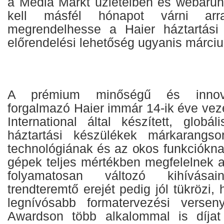
a Media Markt üzleteiben és webáru
kell másfél hónapot várni arr
megrendelhesse a Haier háztartási
előrendelési lehetőség ugyanis március
A prémium minőségű és innova
forgalmazó Haier immár 14-ik éve vez
International által készített, globá
háztartási készülékek márkarangs
technológiának és az okos funkciókn
gépek teljes mértékben megfelelnek 
folyamatosan változó kihívás
trendteremtő erejét pedig jól tükrözi,
legnívósabb formatervezési verse
Awardson több alkalommal is díjat