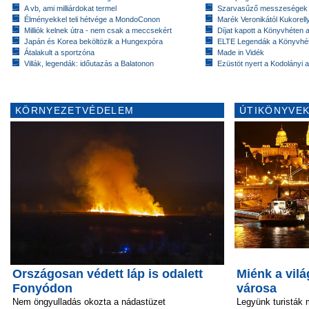
A vb, ami milliárdokat termel
Szarvasűző messzeségek
Élményekkel teli hétvége a MondoConon
Marék Veronikától Kukorell
Milliók kelnek útra - nem csak a meccsekért
Díjat kapott a Könyvhéten
Japán és Korea beköltözik a Hungexpóra
ELTE Legendák a Könyvhé
Átalakult a sportzóna
Made in Vidék
Villák, legendák: időutazás a Balatonon
Ezüstöt nyert a Kodolányi
KÖRNYEZETVÉDELEM
ÚTIKÖNYVEK
Országosan védett láp is odalett
Miénk a vilá
Fonyódon
városa
Nem öngyulladás okozta a nádastüzet
Legyünk turisták m