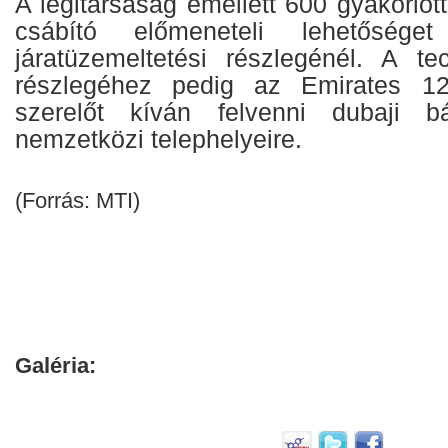
A légitársaság emellett 600 gyakorlott
csábító előmeneteli lehetősége
járatüzemeltetési részlegénél. A tec
részlegéhez pedig az Emirates 1
szerelőt kíván felvenni dubaji 
nemzetközi telephelyeire.
(Forrás: MTI)
Galéria: