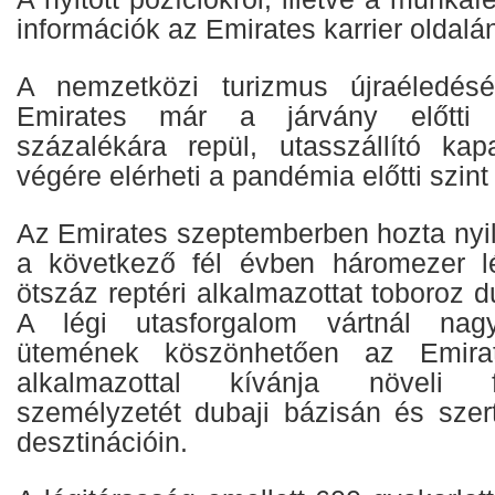
információk az Emirates karrier oldalán
A nemzetközi turizmus újraéledésé
Emirates már a járvány előtti 
százalékára repül, utasszállító ka
végére elérheti a pandémia előtti szint
Az Emirates szeptemberben hozta nyi
a következő fél évben háromezer lé
ötszáz reptéri alkalmazottat toboroz d
A légi utasforgalom vártnál nag
ütemének köszönhetően az Emira
alkalmazottal kívánja növeli f
személyzetét dubaji bázisán és szert
desztinációin.