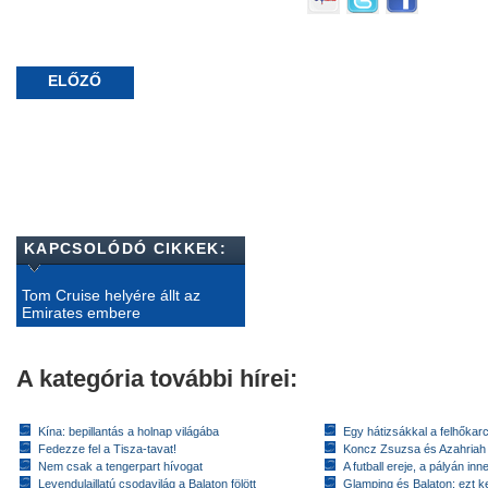
ELŐZŐ
KAPCSOLÓDÓ CIKKEK:
Tom Cruise helyére állt az
Emirates embere
A kategória további hírei:
Kína: bepillantás a holnap világába
Egy hátizsákkal a felhőkarc
Fedezze fel a Tisza-tavat!
Koncz Zsuzsa és Azahriah
Nem csak a tengerpart hívogat
A futball ereje, a pályán inn
Levendulaillatú csodavilág a Balaton fölött
Glamping és Balaton: ezt ke