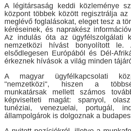
A légitársaság keddi közleménye sz
központ többek között regisztrálja az
meglévő foglalásokat, eleget tesz a tö
kéréseinek, és naprakész információval
Az indulás óta az ügyfélszolgálati k
nemzetközi hívást bonyolított le
elsődlegesen Európából és Dél-Afrik
érkeznek hívások a világ minden tájáró
A magyar ügyfélkapcsolati k
"nemzetközi", hiszen a több
munkatársak mellett számos továb
képviselteti magát: spanyol, olasz
tunéziai, venezuelai, portugál, in
állampolgárok is dolgoznak a budapest
A nyitott pozíciókról, illetve a munkafe