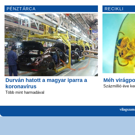
PÉNZTÁRCA
RECIKLI
Durván hatott a magyar iparra a
Méh virágpo
koronavírus
Százmillió éve ke
Több mint harmadával
vilagszam