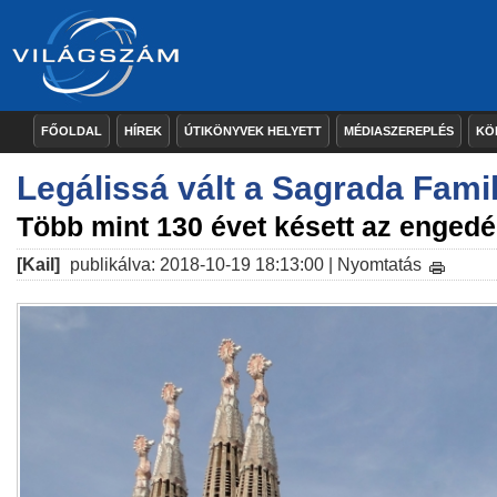
FŐOLDAL
HÍREK
ÚTIKÖNYVEK HELYETT
MÉDIASZEREPLÉS
KÖ
Legálissá vált a Sagrada Famil
Több mint 130 évet késett az engedé
[Kail]
publikálva: 2018-10-19 18:13:00 |
Nyomtatás