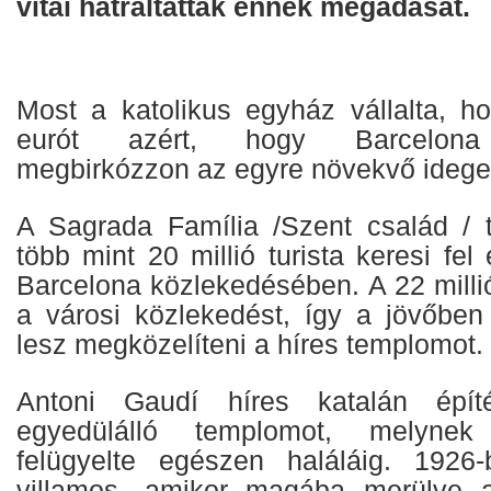
vitái hátráltatták ennek megadását.
Most a katolikus egyház vállalta, ho
eurót azért, hogy Barcelona in
megbirkózzon az egyre növekvő idege
A Sagrada Família /Szent család / 
több mint 20 millió turista keresi fel
Barcelona közlekedésében. A 22 millió 
a városi közlekedést, így a jövőbe
lesz megközelíteni a híres templomot.
Antoni Gaudí híres katalán épít
egyedülálló templomot, melynek
felügyelte egészen haláláig. 1926-
villamos, amikor magába merülve 