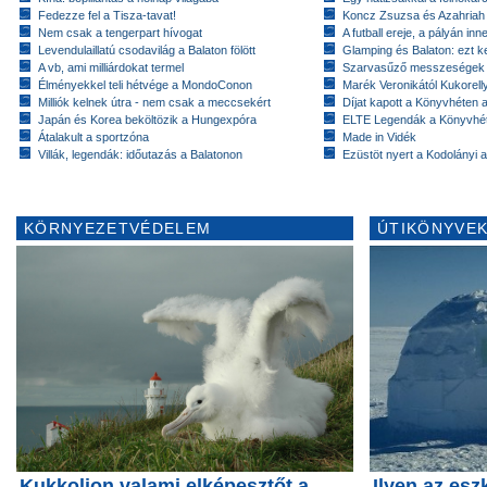
Fedezze fel a Tisza-tavat!
Koncz Zsuzsa és Azahriah
Nem csak a tengerpart hívogat
A futball ereje, a pályán inn
Levendulaillatú csodavilág a Balaton fölött
Glamping és Balaton: ezt ke
A vb, ami milliárdokat termel
Szarvasűző messzeségek
Élményekkel teli hétvége a MondoConon
Marék Veronikától Kukorell
Milliók kelnek útra - nem csak a meccsekért
Díjat kapott a Könyvhéten
Japán és Korea beköltözik a Hungexpóra
ELTE Legendák a Könyvhé
Átalakult a sportzóna
Made in Vidék
Villák, legendák: időutazás a Balatonon
Ezüstöt nyert a Kodolányi
KÖRNYEZETVÉDELEM
ÚTIKÖNYVEK
Kukkoljon valami elképesztőt a
Ilyen az es