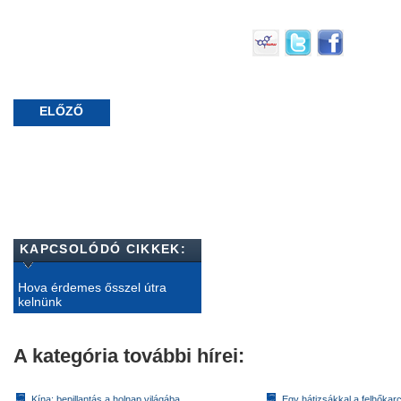
ELŐZŐ
KAPCSOLÓDÓ CIKKEK:
Hova érdemes ősszel útra
kelnünk
A kategória további hírei:
Kína: bepillantás a holnap világába
Egy hátizsákkal a felhőkarc