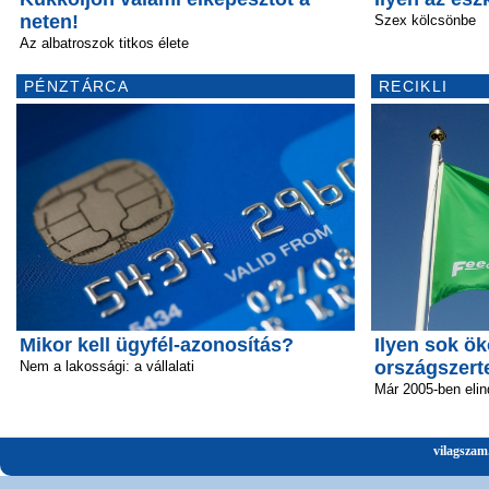
neten!
Szex kölcsönbe
Az albatroszok titkos élete
PÉNZTÁRCA
RECIKLI
Mikor kell ügyfél-azonosítás?
Ilyen sok ök
országszert
Nem a lakossági: a vállalati
Már 2005-ben elin
vilagszam