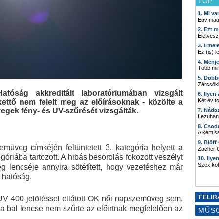
TOP
1. Mi v
Egy mag
2. Ezt m
Életvesz
3. Emel
Ez (is) l
4. Menj
Több min
5. Döbb
Zárcsökk
tóság akkreditált laboratóriumában vizsgált
6. Ilyen
Két év t
ettő nem felelt meg az előírásoknak - közölte a
gek fény- és UV-szűrését vizsgálták.
7. Náda
Lezuhant
8. Csod
A kerti 
9. Blöff
üveg címkéjén feltüntetett 3. kategória helyett a
Zacher G
óriába tartozott. A hibás besorolás fokozott veszélyt
10. Ilye
Szex kö
eg lencséje annyira sötétített, hogy vezetéshez már
a hatóság.
UV 400 jelöléssel ellátott OK női napszemüveg sem,
a bal lencse nem szűrte az előírtnak megfelelően az
MŰS