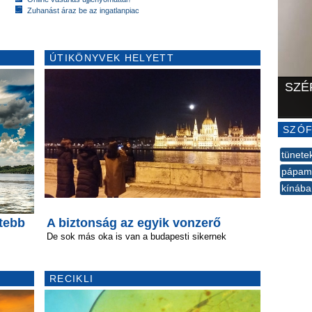
Zuhanást áraz be az ingatlanpiac
ÚTIKÖNYVEK HELYETT
SZÉ
SZÓF
tünete
pápamo
kínába
--
tebb
A biztonság az egyik vonzerő
De sok más oka is van a budapesti sikernek
RECIKLI