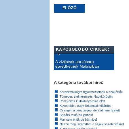
ELŐZŐ
KAPCSOLÓDÓ CIKKEK:
A vízilovak párzására
ébredhetnek Malawiban
A kategória további hírei:
Kerozinválságra figyelmeztetnek a szakértők
Tömeges ételmérgezés Nagykőrösön
Pénzváltás külföldi nyaralás előtt
Kevesebb a nagy-britanniai milliárdos
Csengett a pénztárgép, de áfát nem fizetett
Brutális taxiárak jönnek!
Már nem érjük be bármivel
Nézze meg, számíthat-e szja-visszatérítésre!
Ki mit vesz, ha jön a baba?