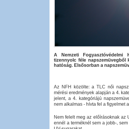
A Nemzeti Fogyasztóvédelmi Ha
tizennyolc féle napszemüvegből k
hatóság. Elsősorban a napszemüve
Az NFH közölte: a TLC női napszem
mérési eredmények alapján a 4. kateg
jelent, a 4. kategóriájú napszemüv
nem alkalmas - hívta fel a figyelmet 
Nem felelt meg az előírásoknak az 
ennél a terméknél sem a jobb-, sem 
UV-sugarakat.