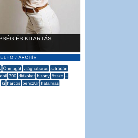
PSÉG ÉS KITARTÁS
ELHŐ / ARCHÍV
k
Önmagát
világháborús
sztrádán
bil
700
diákokat
bizony
össze
–
ki
harcos
benczÚr
hatalmas