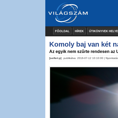
FŐOLDAL
HÍREK
ÚTIKÖNYVEK HELY
Komoly baj van két 
Az egyik nem szűrte rendesen az 
[seifert.p]
publikálva: 2016-07-12 10:10:00 |
Nyomtatá