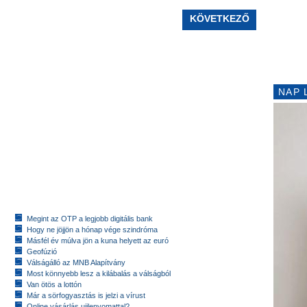
KÖVETKEZŐ
NAP 
Megint az OTP a legjobb digitális bank
Hogy ne jöjjön a hónap vége szindróma
Másfél év múlva jön a kuna helyett az euró
Geofúzió
Válságálló az MNB Alapítvány
Most könnyebb lesz a kilábalás a válságból
Van ötös a lottón
Már a sörfogyasztás is jelzi a vírust
Online vásárlás ujjlenyomattal?