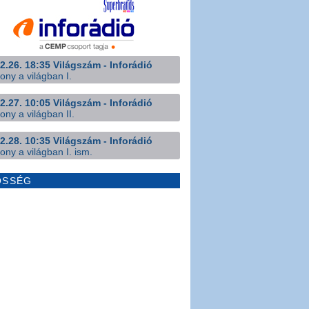
2.26. 18:35 Világszám - Inforádió
ony a világban I.
2.27. 10:05 Világszám - Inforádió
ony a világban II.
2.28. 10:35 Világszám - Inforádió
ony a világban I. ism.
ÖSSÉG