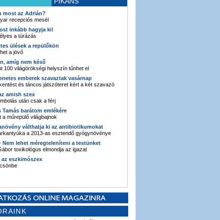
PIKÁNS
an most az Adrián?
yar recepciós mesél
ost inkább hagyja ki!
élyes a túrázás
etes ülések a repülőkön
ehet a jövő
en, amíg nem késő
t 100 világörökségi helyszín tűnhet el
enetes emberek szavaztak vasárnap
entést és táncos játszóteret kért a két szavazó
 az amish szex
ombolás után csak a férj
s Tamás barátom emlékére
 a műrepülő világbajnok
anövény válthatja ki az antibiotikumokat
sarkantyúka a 2013-as esztendő gyógynövénye
 - Nem lehet méregteleníteni a testünket
ábor toxikológus elmondja az igazat
n az eszkimószex
lcsönbe
ORAINK