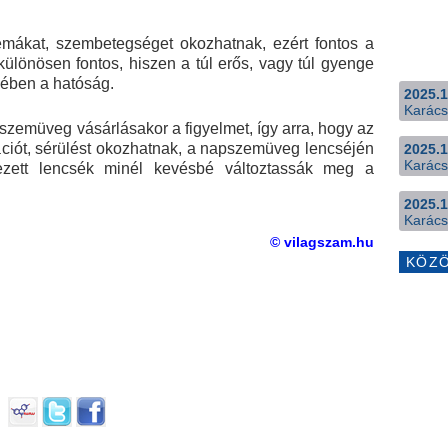
ákat, szembetegséget okozhatnak, ezért fontos a
ülönösen fontos, hiszen a túl erős, vagy túl gyenge
nyében a hatóság.
2025.1
Karács
szemüveg vásárlásakor a figyelmet, így arra, hogy az
ritációt, sérülést okozhatnak, a napszemüveg lencséjén
2025.1
Karács
nezett lencsék minél kevésbé változtassák meg a
2025.1
Karács
© vilagszam.hu
KÖZ