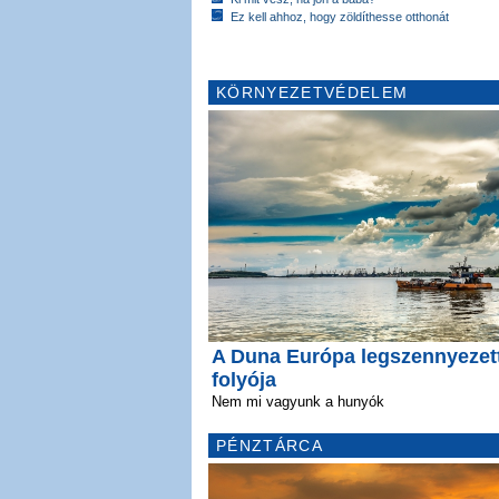
Ez kell ahhoz, hogy zöldíthesse otthonát
KÖRNYEZETVÉDELEM
A Duna Európa legszennyezet
folyója
Nem mi vagyunk a hunyók
PÉNZTÁRCA