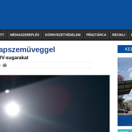
ETT
MÉDIASZEREPLÉS
KÖRNYEZETVÉDELEM
PÉNZTÁRCA
RECIKLI
napszemüveggel
KE
UV-sugarakat
s