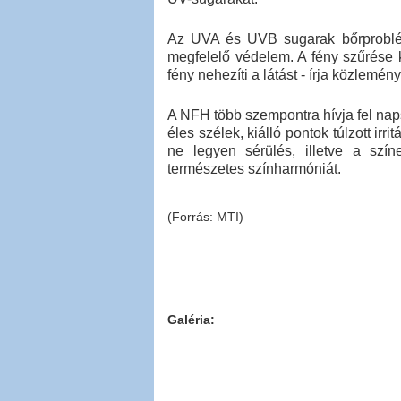
Az UVA és UVB sugarak bőrproblém
megfelelő védelem. A fény szűrése k
fény nehezíti a látást - írja közlemé
A NFH több szempontra hívja fel nap
éles szélek, kiálló pontok túlzott ir
ne legyen sérülés, illetve a szí
természetes színharmóniát.
(Forrás: MTI)
Galéria: