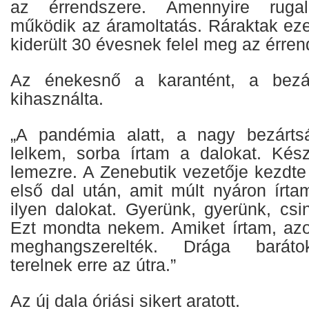
az érrendszere. Amennyire ruga
működik az áramoltatás. Ráraktak eze
kiderült 30 évesnek felel meg az érre
Az énekesnő a karantént, a bezár
kihasználta.
„A pandémia alatt, a nagy bezártsá
lelkem, sorba írtam a dalokat. Kés
lemezre. A Zenebutik vezetője kezdte
első dal után, amit múlt nyáron írta
ilyen dalokat. Gyerünk, gyerünk, csi
Ezt mondta nekem. Amiket írtam, azo
meghangszerelték. Drága baráto
terelnek erre az útra.”
Az új dala óriási sikert aratott.