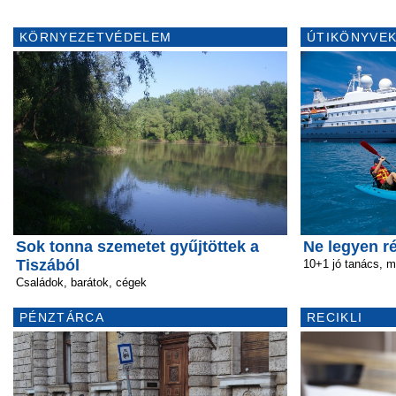
KÖRNYEZETVÉDELEM
ÚTIKÖNYVEK
Sok tonna szemetet gyűjtöttek a
Ne legyen r
Tiszából
10+1 jó tanács, mi
Családok, barátok, cégek
PÉNZTÁRCA
RECIKLI