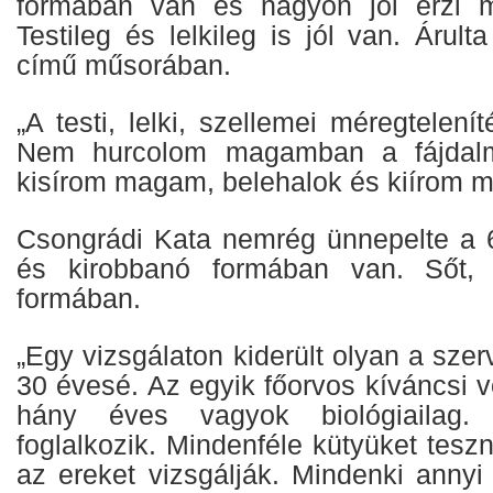
formában van és nagyon jól érzi 
Testileg és lelkileg is jól van. Áru
című műsorában.
„A testi, lelki, szellemei méregtelení
Nem hurcolom magamban a fájdalm
kisírom magam, belehalok és kiírom 
Csongrádi Kata nemrég ünnepelte a 6
és kirobbanó formában van. Sőt,
formában.
„Egy vizsgálaton kiderült olyan a sze
30 évesé. Az egyik főorvos kíváncsi vo
hány éves vagyok biológiailag.
foglalkozik. Mindenféle kütyüket tes
az ereket vizsgálják. Mindenki annyi