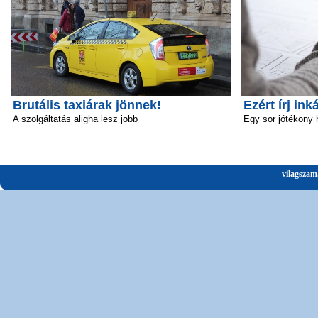
Brutális taxiárak jönnek!
Ezért írj ink
A szolgáltatás aligha lesz jobb
Egy sor jótékony 
vilagszam