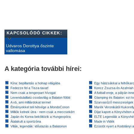
KAPCSOLÓDÓ CIKKEK:
Udvaros Dorottya őszinte
vallomása
A kategória további hírei:
Kína: bepillantás a holnap világába
Egy hátizsákkal a felhőkarc
Fedezze fel a Tisza-tavat!
Koncz Zsuzsa és Azahriah
Nem csak a tengerpart hívogat
A futball ereje, a pályán inn
Levendulaillatú csodavilág a Balaton fölött
Glamping és Balaton: ezt ke
A vb, ami milliárdokat termel
Szarvasűző messzeségek
Élményekkel teli hétvége a MondoConon
Marék Veronikától Kukorell
Milliók kelnek útra - nem csak a meccsekért
Díjat kapott a Könyvhéten
Japán és Korea beköltözik a Hungexpóra
ELTE Legendák a Könyvhé
Átalakult a sportzóna
Made in Vidék
Villák, legendák: időutazás a Balatonon
Ezüstöt nyert a Kodolányi