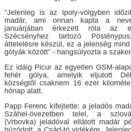
"Jelenleg is az Ipoly-völgyben idő
madár, ami onnan kapta a nev
januárjában érkezett róla az e
Szécsényhez tartozó Pösténypus
áttelelésre készül, ez a jelenség mind
gólyák között" - hangsúlyozta a szak
Ez idáig Picur az egyetlen GSM-alapú 
fehér gólya, amelyik eljutott Dé
községtől csaknem 16 ezer kilométe
hónap alatt.
Papp Ferenc kifejtette: a jeladós ma
Száhel-övezetben telel, a szlová
(Vrbovka) jeladóval ellátott madár p
húzódott, a Csád-tó vidékére. Jelenleg