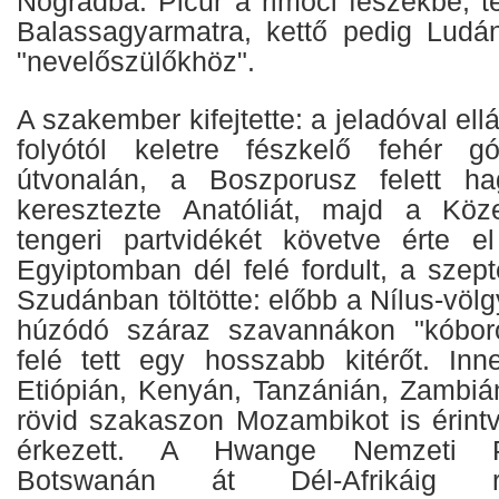
Nógrádba: Picur a rimóci fészekbe, t
Balassagyarmatra, kettő pedig Ludán
"nevelőszülőkhöz".
A szakember kifejtette: a jeladóval ell
folyótól keletre fészkelő fehér g
útvonalán, a Boszporusz felett ha
keresztezte Anatóliát, majd a Köze
tengeri partvidékét követve érte el
Egyiptomban dél felé fordult, a szep
Szudánban töltötte: előbb a Nílus-völg
húzódó száraz szavannákon "kóboro
felé tett egy hosszabb kitérőt. In
Etiópián, Kenyán, Tanzánián, Zambián
rövid szakaszon Mozambikot is érin
érkezett. A Hwange Nemzeti P
Botswanán át Dél-Afrikáig re