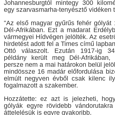
Johannesburgtól mintegy 300 kilomé
egy szarvasmarha-tenyésztő vidéken t
"Az első magyar gyűrűs fehér gólyát 
Dél-Afrikában. Ezt a madarat Erdél
vármegyei Hídvégen jelölték. Az esetrő
hirdetést adott fel a Times című lapb
Ottó válaszolt. Ezután 1917-ig 3
példány került meg Dél-Afrikában,
persze nem a mai határokon belül jelöl
mindössze 16 madár előfordulása biz
elmúlt negyven évből csak kilenc ily
fogalmazott a szakember.
Hozzátette: ez azt is jelezheti, ho
gólyák egyre rövidebb vándorutakra 
áttelelésük is egyre gyakoribb.