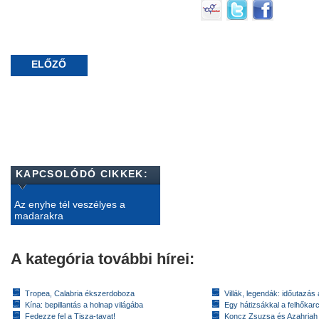
ELŐZŐ
KAPCSOLÓDÓ CIKKEK:
Az enyhe tél veszélyes a
madarakra
A kategória további hírei:
Tropea, Calabria ékszerdoboza
Villák, legendák: időutazás
Kína: bepillantás a holnap világába
Egy hátizsákkal a felhőkarc
Fedezze fel a Tisza-tavat!
Koncz Zsuzsa és Azahriah