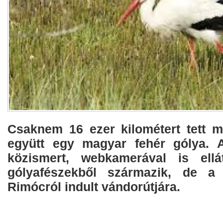
Csaknem 16 ezer kilométert tett m
együtt egy magyar fehér gólya. A
közismert, webkamerával is ellát
gólyafészekből származik, de a
Rimócról indult vándorútjára.