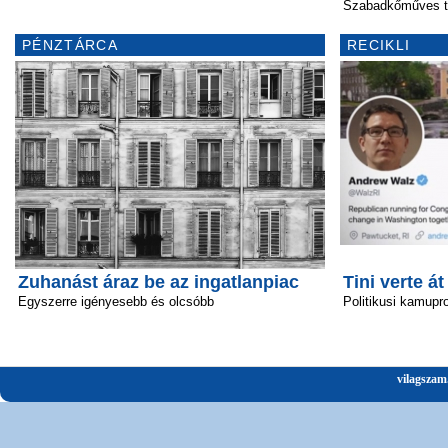
Szabadkőműves tár
PÉNZTÁRCA
RECIKLI
Zuhanást áraz be az ingatlanpiac
Tini verte át
Egyszerre igényesebb és olcsóbb
Politikusi kamupro
vilagszam