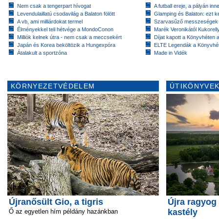
Nem csak a tengerpart hívogat
A futball ereje, a pályán inn
Levendulaillatú csodavilág a Balaton fölött
Glamping és Balaton: ezt ke
A vb, ami milliárdokat termel
Szarvasűző messzeségek
Élményekkel teli hétvége a MondoConon
Marék Veronikától Kukorell
Milliók kelnek útra - nem csak a meccsekért
Díjat kapott a Könyvhéten
Japán és Korea beköltözik a Hungexpóra
ELTE Legendák a Könyvhé
Átalakult a sportzóna
Made in Vidék
KÖRNYEZETVÉDELEM
ÚTIKÖNYVEK
Újranősült Gio, a tigris
Újra ragyog 
kastély
Ő az egyetlen hím példány hazánkban