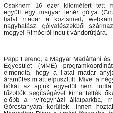
Csaknem 16 ezer kilométert tett m
együtt egy magyar fehér gólya (Cic
fiatal madár a közismert, webkamer
nagyhalászi gólyafészekből szárma
megyei Rimócról indult vándorútjára.
Papp Ferenc, a Magyar Madártani és
Egyesület (MME) programkoordiná
elmondta, hogy a fiatal madár any
áramütés miatt elpusztult. Mivel a nég
fiókát az apjuk egyedül nem tudta 
tűzoltók segítségével kimentették ők
előbb a nyíregyházi állatparkba, m
Góréstanyára kerültek. Innen hoztá