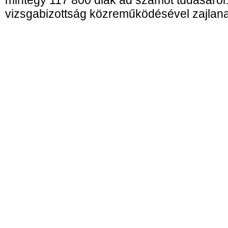
mintegy 117 800 diák ad számot tudásáról.
vizsgabizottság közreműködésével zajlan