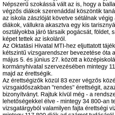
Népszerű szokássá vált az is, hogy a balla
végzős diákok szerenáddal köszöntik tanár
az iskola zászlóját követve sétálnak végig 
diákok, vállukra akasztva egy kis tariszny
osztályokba járó társaik pogácsát, földet, 
képet tettek az iskoláról.
Az Oktatási Hivatal MTI-hez eljuttatott tájé
kétszintű vizsgarendszer bevezetése óta 
május 5. és június 27. között a középisko
kormányhivatal szervezésében mintegy 11
majd az érettségik.
Az érettségizők közül 83 ezer végzős közé
vizsgaidőszakban "rendes" érettségit, azaz
bizonyítványt. Rajtuk kívül még - a rendszer
lehetőségekkel élve - mintegy 34 800-an 
vizsgatárgyból valamilyen fajta érettségi 