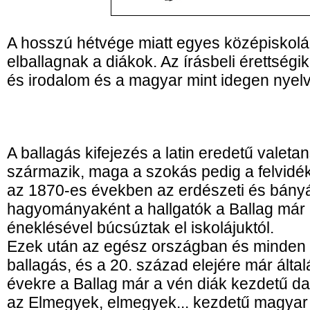
A hosszú hétvége miatt egyes középiskol
elballagnak a diákok. Az írásbeli érettségi
és irodalom és a magyar mint idegen nyel
A ballagás kifejezés a latin eredetű valet
származik, maga a szokás pedig a felvidé
az 1870-es években az erdészeti és bány
hagyományaként a hallgatók a Ballag már
éneklésével búcsúztak el iskolájuktól.
Ezek után az egész országban és minden is
ballagás, és a 20. század elejére már álta
évekre a Ballag már a vén diák kezdetű dalt
az Elmegyek, elmegyek... kezdetű magyar