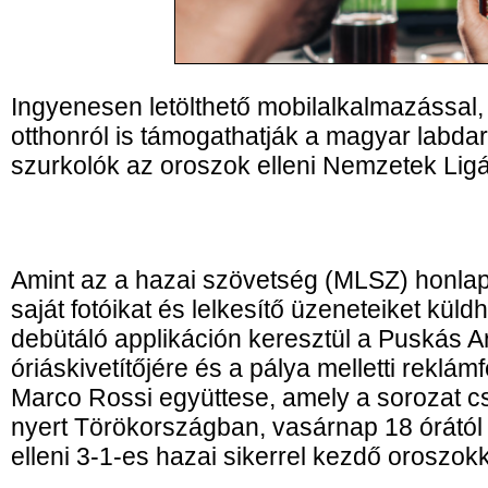
Ingyenesen letölthető mobilalkalmazással
otthonról is támogathatják a magyar labdar
szurkolók az oroszok elleni Nemzetek Lig
Amint az a hazai szövetség (MLSZ) honlap
saját fotóikat és lelkesítő üzeneteiket küld
debütáló applikáción keresztül a Puskás A
óriáskivetítőjére és a pálya melletti reklámf
Marco Rossi együttese, amely a sorozat cs
nyert Törökországban, vasárnap 18 órától
elleni 3-1-es hazai sikerrel kezdő oroszokk