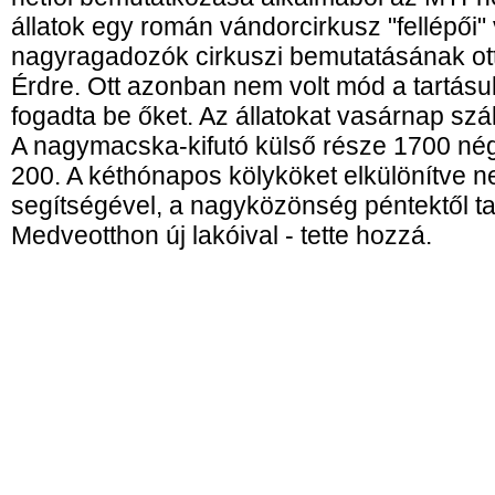
állatok egy román vándorcirkusz "fellépői" 
nagyragadozók cirkuszi bemutatásának ottan
Érdre. Ott azonban nem volt mód a tartásu
fogadta be őket. Az állatokat vasárnap száll
A nagymacska-kifutó külső része 1700 nég
200. A kéthónapos kölyköket elkülönítve 
segítségével, a nagyközönség péntektől t
Medveotthon új lakóival - tette hozzá.