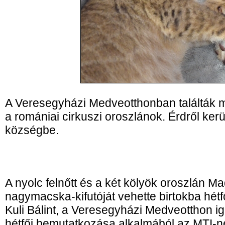
A Veresegyházi Medveotthonban találták m
a romániai cirkuszi oroszlánok. Érdről ker
községbe.
A nyolc felnőtt és a két kölyök oroszlán 
nagymacska-kifutóját vehette birtokba hétf
Kuli Bálint, a Veresegyházi Medveotthon i
hétfői bemutatkozása alkalmából az MTI-n