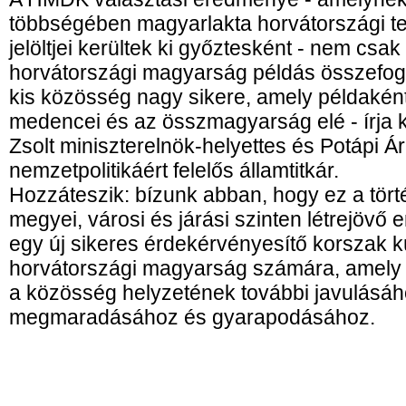
többségében magyarlakta horvátországi te
jelöltjei kerültek ki győztesként - nem csa
horvátországi magyarság példás összefo
kis közösség nagy sikere, amely példaként 
medencei és az összmagyarság elé - írj
Zsolt miniszterelnök-helyettes és Potápi 
nemzetpolitikáért felelős államtitkár.
Hozzáteszik: bízunk abban, hogy ez a tör
megyei, városi és járási szinten létrejövő
egy új sikeres érdekérvényesítő korszak kü
horvátországi magyarság számára, amely 
a közösség helyzetének további javulásáho
megmaradásához és gyarapodásához.