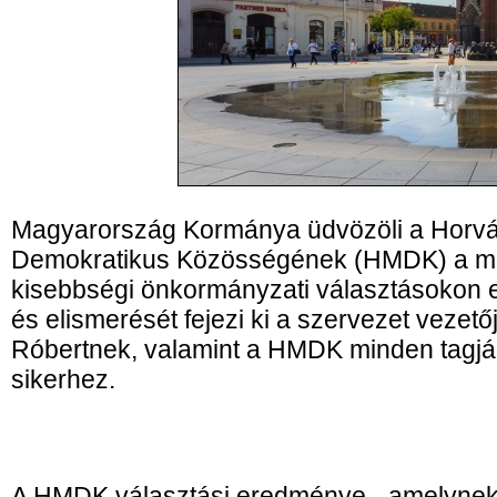
Magyarország Kormánya üdvözöli a Horvá
Demokratikus Közösségének (HMDK) a máj
kisebbségi önkormányzati választásokon e
és elismerését fejezi ki a szervezet vezet
Róbertnek, valamint a HMDK minden tagján
sikerhez.
A HMDK választási eredménye - amelynek