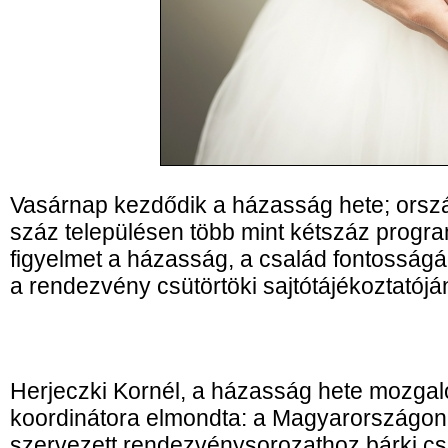
Vasárnap kezdődik a házasság hete; orszá
száz településen több mint kétszáz progra
figyelmet a házasság, a család fontosságá
a rendezvény csütörtöki sajtótájékoztatój
Herjeczki Kornél, a házasság hete mozga
koordinátora elmondta: a Magyarországon
szervezett rendezvénysorozathoz bárki cs