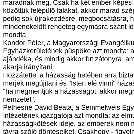
maradnak meg. Csak ha két ember képes új
közöttük felépülő falakat, akkor marad sz
pedig sok újrakezdésre, megbocsátásra, 
mindenekelőtt rengeteg egymásra szánt id
mondta.
Kondor Péter, a Magyarországi Evangélik
Egyházkerületének püspöke azt mondta: a
ajándéka, és mindig akkor fut zátonyra, 
akarja irányítani.
Hozzátette: a házasság hetében arra bizta
merjék megújítani és "Isten elé vinni" háza
"ha megmentjük a házasságot, akkor megm
nemzetet".
Pethesné Dávid Beáta, a Semmelweis Egy
Intézetének igazgatója azt mondta: az elmú
házasságkötések ideje, az emberek nem 
távra szóló döntéseiket. Csakhogy - figyel