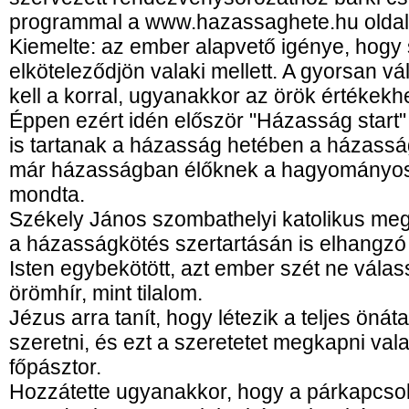
programmal a www.hazassaghete.hu oldal
Kiemelte: az ember alapvető igénye, hogy
elköteleződjön valaki mellett. A gyorsan v
kell a korral, ugyanakkor az örök értékek
Éppen ezért idén először "Házasság start"
is tartanak a házasság hetében a házassá
már házasságban élőknek a hagyományos 
mondta.
Székely János szombathelyi katolikus meg
a házasságkötés szertartásán is elhangzó 
Isten egybekötött, azt ember szét ne válas
örömhír, mint tilalom.
Jézus arra tanít, hogy létezik a teljes önáta
szeretni, és ezt a szeretetet megkapni vala
főpásztor.
Hozzátette ugyanakkor, hogy a párkapcso