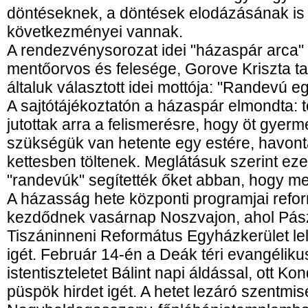
döntéseknek, a döntések elodázásának is 
következményei vannak.
A rendezvénysorozat idei "házaspár arca"
mentőorvos és felesége, Gorove Kriszta t
általuk választott idei mottója: "Randevú eg
A sajtótájékoztatón a házaspár elmondta:
jutottak arra a felismerésre, hogy öt gyer
szükségük van hetente egy estére, havont
kettesben töltenek. Meglátásuk szerint eze
"randevúk" segítették őket abban, hogy m
A házasság hete központi programjai reform
kezdődnek vasárnap Noszvajon, ahol Pász
Tiszáninneni Református Egyházkerület lel
igét. Február 14-én a Deák téri evangélik
istentiszteletet Bálint napi áldással, ott K
püspök hirdet igét. A hetet lezáró szentmis