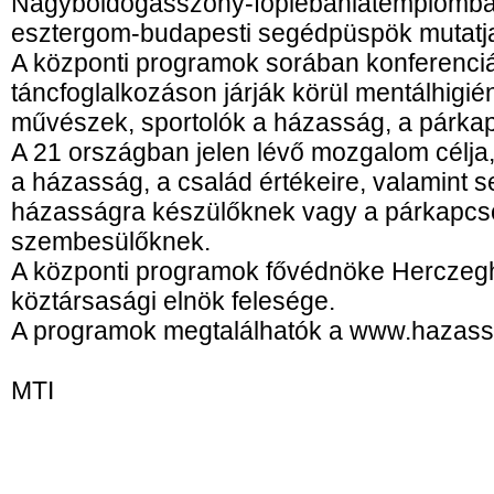
Nagyboldogasszony-főplébániatemplomb
esztergom-budapesti segédpüspök mutatj
A központi programok sorában konferenciá
táncfoglalkozáson járják körül mentálhig
művészek, sportolók a házasság, a párkap
A 21 országban jelen lévő mozgalom célja, 
a házasság, a család értékeire, valamint s
házasságra készülőknek vagy a párkapcso
szembesülőknek.
A központi programok fővédnöke Herczegh
köztársasági elnök felesége.
A programok megtalálhatók a www.hazassa
MTI