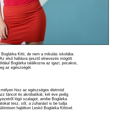
Boglárka Kitti, de nem a mikulás iskolába
Az első hallásra ijesztő elnevezés mögött
dául Boglárka találkozna az igazi, pocakos,
meg az egészségét.
és mélyen hisz az egészséges életmód
zz táncot és akrobatikát, két éve pedig
yezetről lógó szalagot, amibe Boglárka
tokat tesz, sőt, a zuhanást is be tudja
ülönösen hajlékon Leskó Boglárka Kittivel.