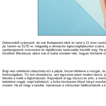
Debrecenből származik, de már Budapesten lakik és tanul a 21 éves Leskó 
jár, hanem az ELTE-re, mégpedig a rekreációs egészségfejlesztési szakra. 
sportprogramok szervezése és táplálkozási tanácsadás húzódik meg. Ha pél
kövérkés Mikulással, akkor már el tudná mondani neki, hogyan őrizhetné 
Bogi nem véletlenül választotta ezt a pályát, hiszen lételeme a mozgás, 
fontosságában. Tíz éve showtáncos, ami egyszerre jelent modern táncot, ja
felvette e mellé a légtornászást. Képzeljünk el egy hosszú és erős, a menn
beletekeri magát, majd különböző, a fizika törvényeire fittyet hányó mozdula
mutatni. Ha jól megy a tanulás, hamarosan a cirkuszban találkozhatunk a k