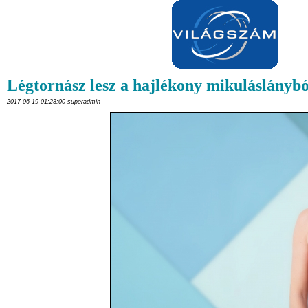
Légtornász lesz a hajlékony mikuláslánybó
2017-06-19 01:23:00 superadmin