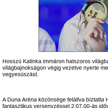
Hosszú Katinka immáron hatszoros világba
világbajnokságon végig vezetve nyerte me
vegyesúszást.
A Duna Aréna közönsége felállva bíztatta 
fantasztikus versenyzéssel 2:07.00-ás idő