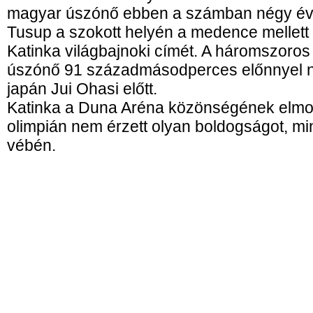
magyar úszónő ebben a számban négy éve
Tusup a szokott helyén a medence mellett
Katinka világbajnoki címét. A háromszoros
úszónő 91 századmásodperces előnnyel ny
japán Jui Ohasi előtt.
Katinka a Duna Aréna közönségének elmond
olimpián nem érzett olyan boldogságot, mi
vébén.