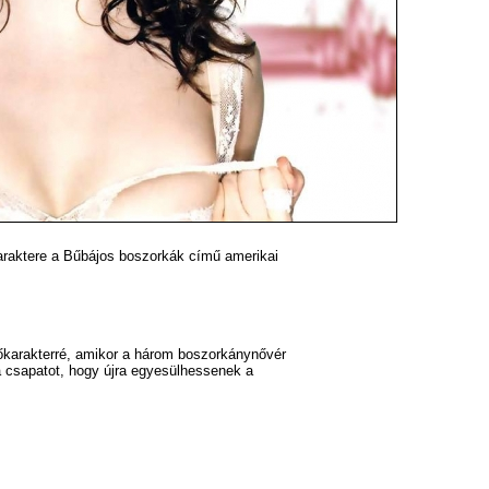
araktere a Bűbájos boszorkák című amerikai
főkarakterré, amikor a három boszorkánynővér
 a csapatot, hogy újra egyesülhessenek a