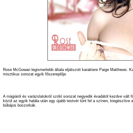
Rose McGowan legismertebb általa eljátszott karaktere Paige Matthews. K
misztikus sorozat egyik főszereplője.
A mágiáról és varázslatokról szóló sorozat negyedik évadától kezdve vált 
közül az egyik halála után egy újabb testvér tűnt fel a színen, kiegészítve
bűbájos boszorkák.