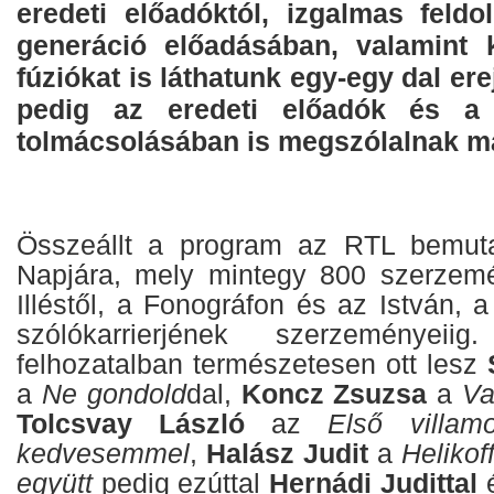
eredeti előadóktól, izgalmas feldo
generáció előadásában, valamint 
fúziókat is láthatunk egy-egy dal er
pedig az eredeti előadók és a
tolmácsolásában is megszólalnak m
Összeállt a program az RTL bemuta
Napjára, mely mintegy 800 szerzemé
Illéstől, a Fonográfon és az István, a
szólókarrierjének szerzeményei
felhozatalban természetesen ott lesz
a
Ne gondold
dal,
Koncz Zsuzsa
a
Va
Tolcsvay László
az
Első villa
kedvesemmel
,
Halász Judit
a
Helikof
együtt
pedig ezúttal
Hernádi Judittal