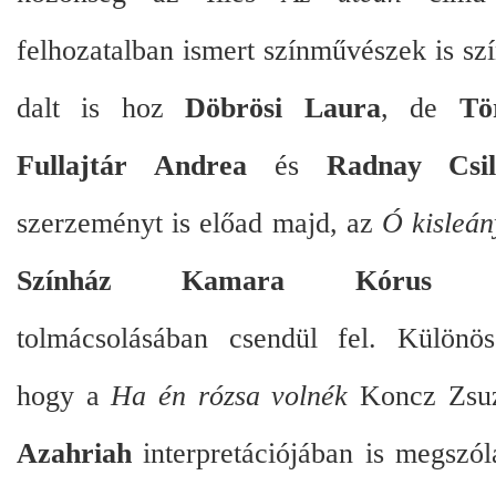
felhozatalban ismert színművészek is sz
dalt is hoz
Döbrösi Laura
, de
Tö
Fullajtár Andrea
és
Radnay Csil
szerzeményt is előad majd, az
Ó kisleán
Színház Kamara Kórus Kül
tolmácsolásában csendül fel. Különös
hogy a
Ha én rózsa volnék
Koncz Zsuz
Azahriah
interpretációjában is megszól