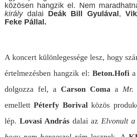
közösen hangzik el. Nem maradhatn
király
dalai
Deák Bill Gyulával
,
Vik
Feke Pállal.
A koncert különlegessége lesz, hogy szá
értelmezésben hangzik el:
Beton.Hofi
dolgozza fel, a
Carson Coma
a
Mr. 
emellett
Péterfy Borival
közös produkc
lép.
Lovasi András
dalai az
Elvonult a
hogy nem haragszol rám
lesznek. A
K