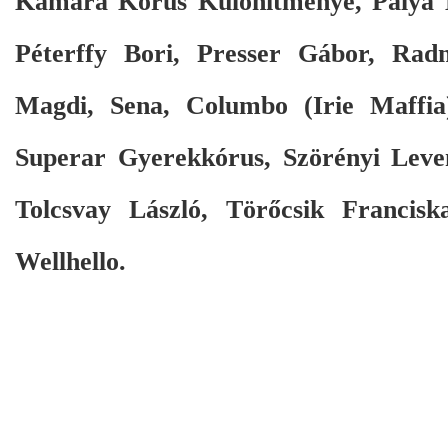
Kamara Kórus Különítménye, Palya B
Péterffy Bori, Presser Gábor, Radn
Magdi, Sena, Columbo (Irie Maffia)
Superar Gyerekkórus, Szörényi Leven
Tolcsvay László, Törőcsik Francisk
Wellhello.