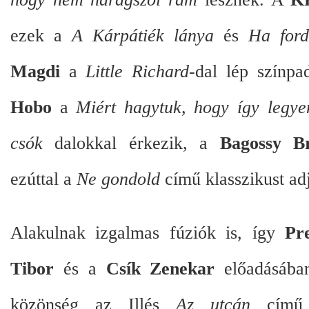
ezek a
A Kárpátiék lánya
és
Ha ford
Magdi
a
Little Richard
-dal lép színpa
Hobo
a
Miért hagytuk, hogy így legye
csók
dalokkal érkezik, a
Bagossy B
ezúttal a
Ne gondold
című klasszikust adj
Alakulnak izgalmas fúziók is, így
Pr
Tibor
és a
Csík Zenekar
előadásában
közönség az Illés
Az utcán
című 