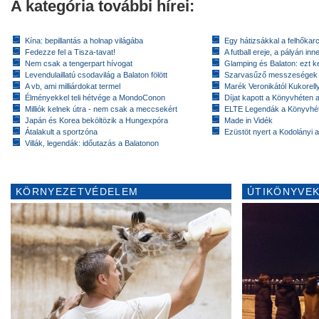
A kategória további hírei:
Kína: bepillantás a holnap világába
Egy hátizsákkal a felhőkarc
Fedezze fel a Tisza-tavat!
A futball ereje, a pályán inn
Nem csak a tengerpart hívogat
Glamping és Balaton: ezt ke
Levendulaillatú csodavilág a Balaton fölött
Szarvasűző messzeségek
A vb, ami milliárdokat termel
Marék Veronikától Kukorell
Élményekkel teli hétvége a MondoConon
Díjat kapott a Könyvhéten
Milliók kelnek útra - nem csak a meccsekért
ELTE Legendák a Könyvhé
Japán és Korea beköltözik a Hungexpóra
Made in Vidék
Átalakult a sportzóna
Ezüstöt nyert a Kodolányi
Villák, legendák: időutazás a Balatonon
KÖRNYEZETVÉDELEM
ÚTIKÖNYVEK