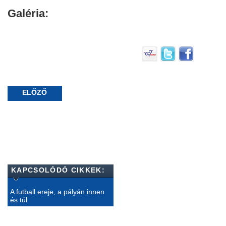
Galéria:
ELŐZŐ
KAPCSOLÓDÓ CIKKEK:
A futball ereje, a pályán innen
és túl