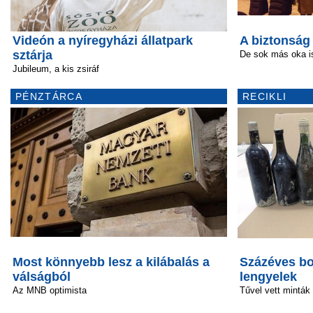
Videón a nyíregyházi állatpark
A biztonság
sztárja
De sok más oka is
Jubileum, a kis zsiráf
PÉNZTÁRCA
RECIKLI
Most könnyebb lesz a kilábalás a
Százéves bo
válságból
lengyelek
Az MNB optimista
Tűvel vett minták