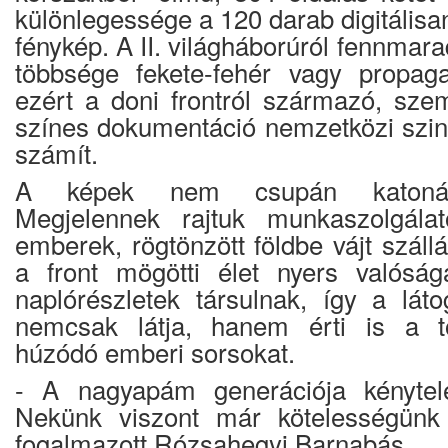
különlegessége a 120 darab digitálisan
fénykép. A II. világháborúról fennmara
többsége fekete-fehér vagy propag
ezért a doni frontról származó, sze
színes dokumentáció nemzetközi szint
számít.
A képek nem csupán katonáka
Megjelennek rajtuk munkaszolgálat
emberek, rögtönzött földbe vájt szál
a front mögötti élet nyers valóság
naplórészletek társulnak, így a lát
nemcsak látja, hanem érti is a t
húzódó emberi sorsokat.
- A nagyapám generációja kénytelen
Nekünk viszont már kötelességünk 
fogalmazott Rózsahegyi Barnabás.