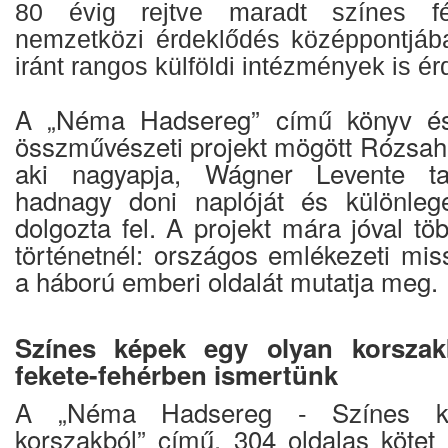
80 évig rejtve maradt színes 
nemzetközi érdeklődés középpontjába 
iránt rangos külföldi intézmények is é
A „Néma Hadsereg” című könyv és 
összművészeti projekt mögött Rózsahe
aki nagyapja, Wágner Levente ta
hadnagy doni naplóját és különlege
dolgozta fel. A projekt mára jóval töb
történetnél: országos emlékezeti mis
a háború emberi oldalát mutatja meg.
Színes képek egy olyan korszak
fekete-fehérben ismertünk
A „Néma Hadsereg - Színes k
korszakból” című, 304 oldalas kötet