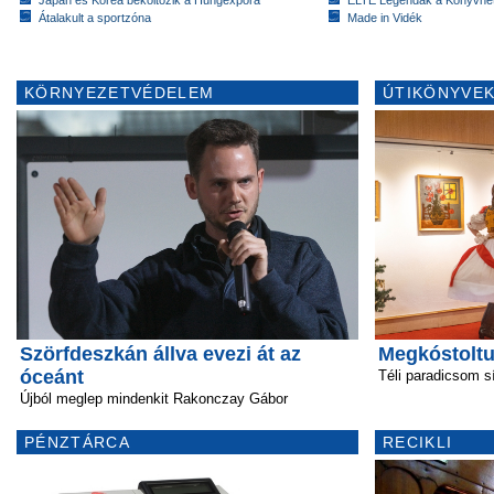
Átalakult a sportzóna
Made in Vidék
KÖRNYEZETVÉDELEM
ÚTIKÖNYVEK
Szörfdeszkán állva evezi át az
Megkóstoltu
óceánt
Téli paradicsom s
Újból meglep mindenkit Rakonczay Gábor
PÉNZTÁRCA
RECIKLI