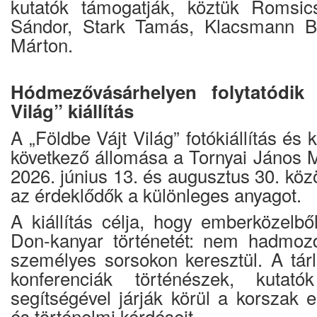
kutatók támogatják, köztük Romsic
Sándor, Stark Tamás, Klacsmann B
Márton.
Hódmezővásárhelyen folytatódik
Világ” kiállítás
A „Földbe Vájt Világ” fotókiállítás és
következő állomása a Tornyai János 
2026. június 13. és augusztus 30. közö
az érdeklődők a különleges anyagot.
A kiállítás célja, hogy emberközel
Don-kanyar történetét: nem hadmoz
személyes sorsokon keresztül. A tár
konferenciák történészek, kuta
segítségével járják körül a korszak 
és történelmi kérdéseit.