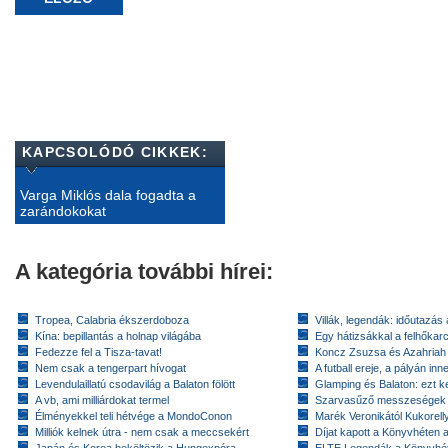
KAPCSOLÓDÓ CIKKEK:
Varga Miklós dala fogadta a
zarándokokat
A kategória további hírei:
Tropea, Calabria ékszerdoboza
Villák, legendák: időutazás
Kína: bepillantás a holnap világába
Egy hátizsákkal a felhőkarc
Fedezze fel a Tisza-tavat!
Koncz Zsuzsa és Azahriah
Nem csak a tengerpart hívogat
A futball ereje, a pályán inn
Levendulaillatú csodavilág a Balaton fölött
Glamping és Balaton: ezt ke
A vb, ami milliárdokat termel
Szarvasűző messzeségek
Élményekkel teli hétvége a MondoConon
Marék Veronikától Kukorell
Milliók kelnek útra - nem csak a meccsekért
Díjat kapott a Könyvhéten
Japán és Korea beköltözik a Hungexpóra
ELTE Legendák a Könyvhé