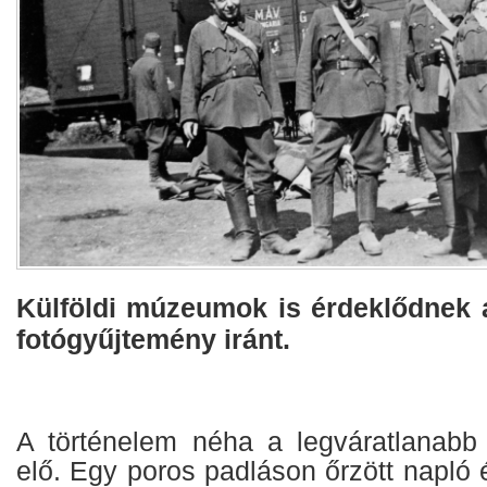
Külföldi múzeumok is érdeklődnek a
fotógyűjtemény iránt.
A történelem néha a legváratlanabb
elő. Egy poros padláson őrzött napló 