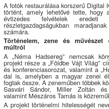
A fotók restaurálása korszerű Digital 
történt, amely lehetővé tette, hogy 
évtizedes felvételek eredeti
részletgazdagságukban maradjanak
számára.
Történelem, zene és művészet 
múltról
A „Néma Hadsereg” nemcsak könyv
projekt része a „Földbe Vájt Világ” cí
és konferenciasorozat, valamint a „H
dal is, amelyben a magyar zenei él
fogtak össze. A zeneműben többek köz
Sasvári Sándor, Miller Zoltán és
valamint Mészáros Tamás is közreműk
A projekt történelmi hitelességét ne