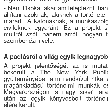
- Nem titkokat akartam leleplezni, h
állítani azoknak, akiknek a történet
maradt. A katonáknak, a munkaszolg
civileknek egyaránt. Ez a projek
múltról szól, hanem arról, hogyan 
szembenézni vele.
A padlásról a világ egyik legnagyo
A projekt jelentőségét az is mutat
bekerült a The New York Public
gyűjteményébe, ami rendkívül ritka
magánkiadású történelmi munkák e
Magyarországon is nagy sikert arat
után az egyik könyvesbolt történelm
élére került.